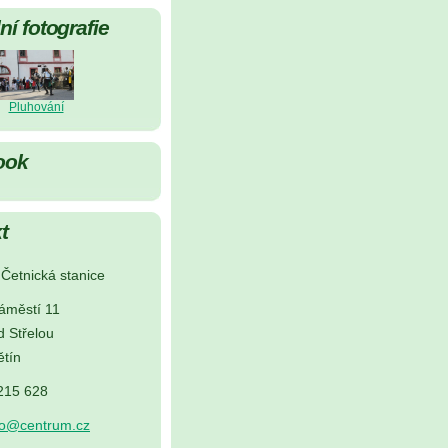
í fotografie
Pluhování
ook
t
Četnická stanice
áměstí 11
d Střelou
tín
 215 628
no@centrum.cz