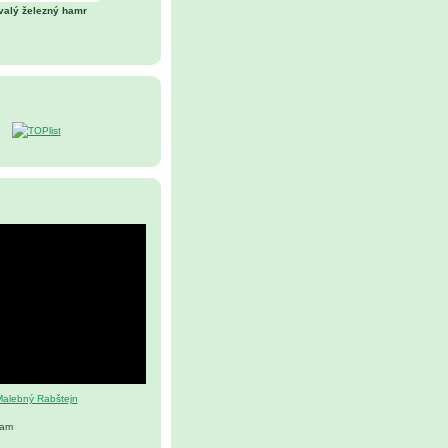
valý železný hamr
alebný Rabštejn
nam