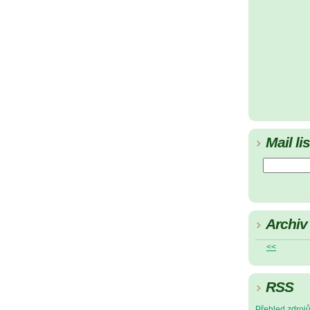
Mail lis
Archiv
<<
RSS
Přehled zdroj