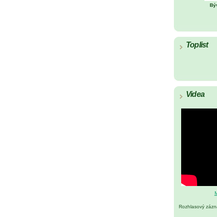
Bý
Toplist
Videa
M
Rozhlasový záz