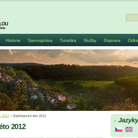
Historie
Samospráva
Turistika
Služby
Doprava
Odka
k 2012
»
Rabštejnské léto 2012
Jazyk
éto 2012