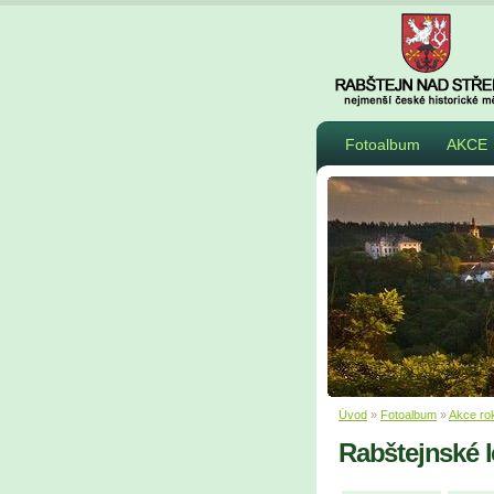
Fotoalbum
AKCE
Úvod
»
Fotoalbum
»
Akce ro
Rabštejnské l