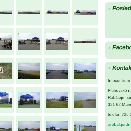
Posledn
Faceb
Kontak
Infocentrum 
Pluhovské n
Rabštejn na
331 62 Maně
telefon 728
arebaf.jerd