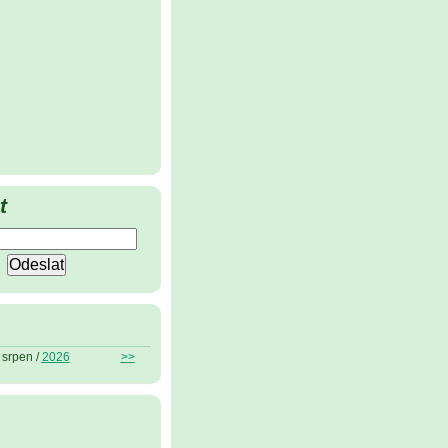
t
srpen /
2026
>>
ů