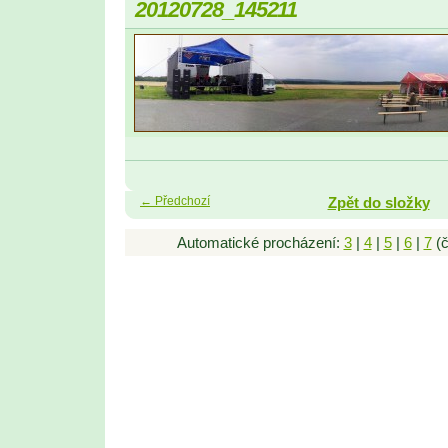
20120728_145211
← Předchozí
Zpět do složky
Automatické procházení:
3
|
4
|
5
|
6
|
7
(č