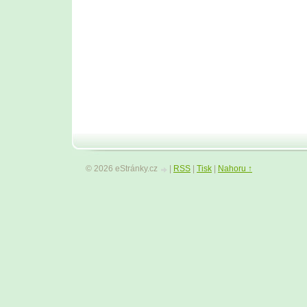
© 2026 eStránky.cz
|
RSS
|
Tisk
|
Nahoru ↑