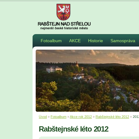
Fotoalbum
AKCE
Historie
Samospráva
Úvod
»
Fotoalbum
»
Akce rok 2012
»
Rabštejnské léto 2012
»
201
Rabštejnské léto 2012