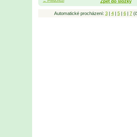
← Předchozí
Zpět do složky
Automatické procházení:
3
|
4
|
5
|
6
|
7
(č