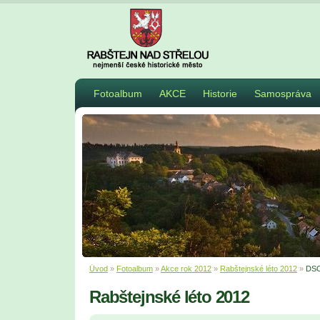
Fotoalbum
AKCE
Historie
Samospráva
Úvod
»
Fotoalbum
»
Akce rok 2012
»
Rabštejnské léto 2012
»
DSC
Rabštejnské léto 2012