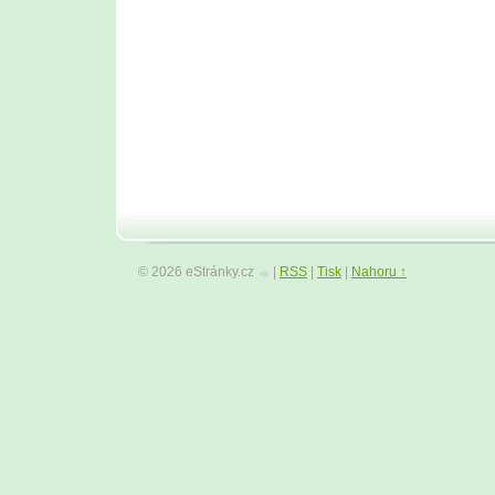
© 2026 eStránky.cz
|
RSS
|
Tisk
|
Nahoru ↑