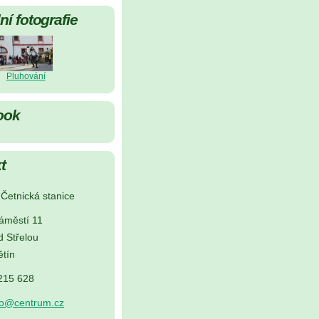
í fotografie
Pluhování
ook
t
Četnická stanice
áměstí 11
d Střelou
tín
 215 628
no@centrum.cz