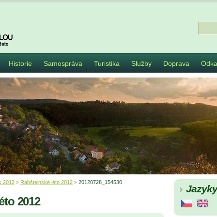
Historie
Samospráva
Turistika
Služby
Doprava
Odka
k 2012
»
Rabštejnské léto 2012
»
20120728_154530
Jazyk
éto 2012