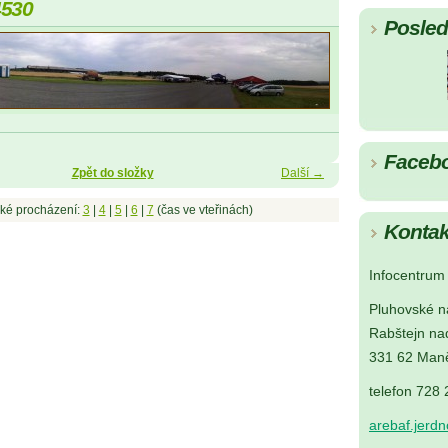
4530
Posledn
Faceb
Zpět do složky
Další →
ké procházení:
3
|
4
|
5
|
6
|
7
(čas ve vteřinách)
Kontak
Infocentrum 
Pluhovské n
Rabštejn na
331 62 Maně
telefon 728
arebaf.jerd