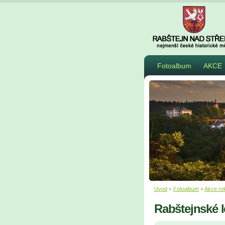
Fotoalbum
AKCE
Úvod
»
Fotoalbum
»
Akce ro
Rabštejnské l