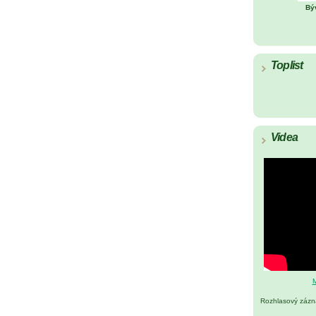
Bý
Toplist
Videa
M
Rozhlasový záz