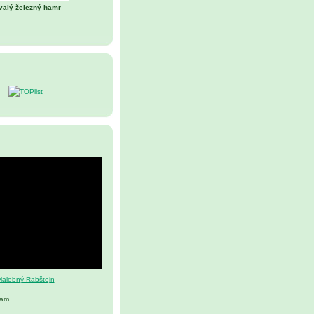
valý železný hamr
alebný Rabštejn
nam