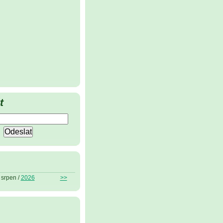
t
srpen /
2026
>>
ů