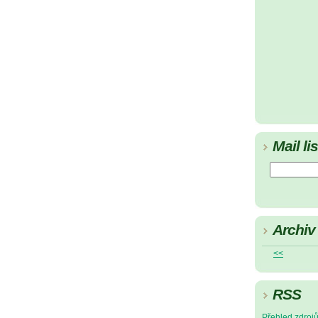
Mail lis
Archiv
<<
RSS
Přehled zdroj