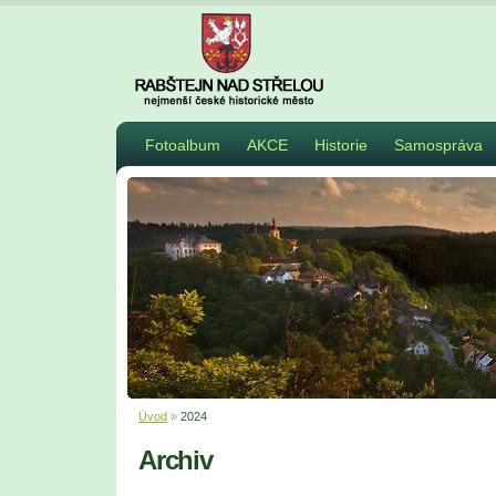
Fotoalbum
AKCE
Historie
Samospráva
Úvod
»
2024
Archiv