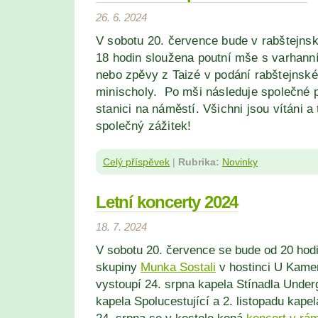
26. 6. 2024
V sobotu 20
. července
bude v rabštejns
18
hodin sloužena poutní mše s varhan
nebo
zpěvy z Taizé v podání rabštejnsk
minischoly. Po mši následuje společné 
stanici na náměstí. Všichni jsou vítáni a
společný zážitek!
Celý příspěvek
|
Rubrika:
Novinky
Letní koncerty 2024
18. 7. 2024
V sobotu 20. července se bude od 20 hodi
skupiny
Munka Sostali
v hostinci U Kame
vystoupí 24. srpna kapela Stínadla Underg
kapela Spolucestující a 2. listopadu kape