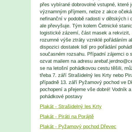
přes vybírané dobrovolné vstupné, které j
významným příjmem, nelze z akce očekáva
nefinanční v podobě radosti v dětských i
ale převyšuje. Tým kolem Četnické stani
logistické zázemí, část masek a rekvizit, 
rozumné výše ztráty vzniklé pořádáním a
dispozici dostatek lidí pro pořádání pohá
současném rozsahu. Případní zájemci o 
ozvat mailem na adresu arebaf.jerdno@ce
se na letošní pohádkovou cestu těšili, můž
třeba 7. září Strašidelný les Krty nebo Pir
případně 13. září Pyžamový pochod ve D
pochopení a přejeme vše dobré! Vodník a
pohádkové postavy
Plakát - Strašidelný les Krty
Plakát - Piráti na Porájtě
Plakát - Pyžamový pochod Dřevec