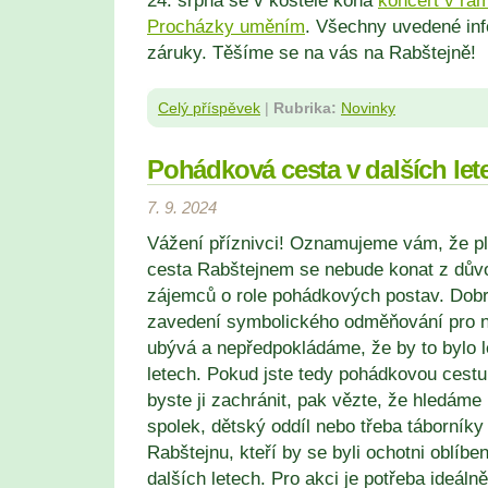
24. srpna se v kostele koná
koncert v rám
Procházky uměním
. Všechny uvedené in
záruky. Těšíme se na vás na Rabštejně!
Celý příspěvek
|
Rubrika:
Novinky
Pohádková cesta v dalších let
7. 9. 2024
Vážení příznivci! Oznamujeme vám, že 
cesta Rabštejnem se nebude konat z dův
zájemců o role pohádkových postav. Dobr
zavedení symbolického odměňování pro ně
ubývá a nepředpokládáme, že by to bylo l
letech. Pokud jste tedy pohádkovou cestu 
byste ji zachránit, pak vězte, že hledáme 
spolek, dětský oddíl nebo třeba táborník
Rabštejnu, kteří by se byli ochotni oblíb
dalších letech. Pro akci je potřeba ideálně