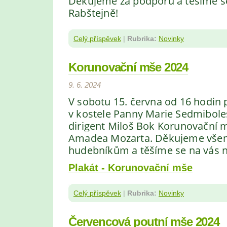
Děkujeme za podporu a těšíme s
Rabštejně!
Celý příspěvek
|
Rubrika:
Novinky
Korunovační mše 2024
9. 6. 2024
V sobotu 15. června od 16 hodin
v kostele Panny Marie Sedmiboles
dirigent Miloš Bok Korunovační 
Amadea Mozarta. Děkujeme vše
hudebníkům a těšíme se na vás n
Plakát - Korunovační mše
Celý příspěvek
|
Rubrika:
Novinky
Červencová poutní mše 2024