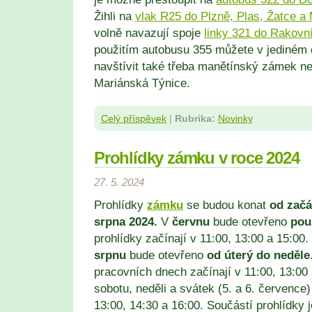
Žihli na
vlak R25 do Plzně, Plas, Žatce a
volně navazují spoje
linky 321 do Rakovní
použitím autobusu 355 můžete v jediném 
navštívit také třeba manětínský zámek 
Mariánská Týnice.
Celý příspěvek
|
Rubrika:
Novinky
Prohlídky zámku v roce 2024
27. 5. 2024
Prohlídky
zámku
se budou konat
od začá
srpna 2024.
V
červnu
bude otevřeno
pou
prohlídky začínají v 11:00, 13:00 a 15:00
srpnu
bude otevřeno
od úterý do neděle
pracovních dnech začínají v 11:00, 13:00 
sobotu, neděli a svátek (5. a 6. července)
13:00, 14:30 a 16:00. Součástí prohlídky 