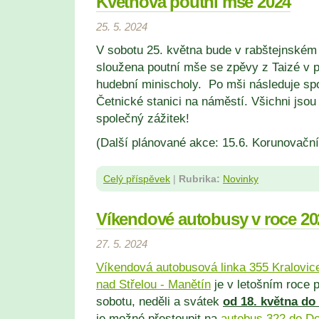
Květnová poutní mše 2024
25. 5. 2024
V sobotu 25. května bude v rabštejnském 
sloužena poutní mše se zpěvy z Taizé v 
hudební minischoly. Po mši následuje sp
Četnické stanici na náměstí. Všichni jsou
společný zážitek!
(Další plánované akce: 15.6. Korunovačn
Celý příspěvek
|
Rubrika:
Novinky
Víkendové autobusy v roce 20
27. 5. 2024
Víkendová autobusová linka 355 Kralovice
nad Střelou - Manětín
je v letošním roce
sobotu, neděli a svátek
od 18. května do 
je možné přestoupit na
autobus 322 do Do