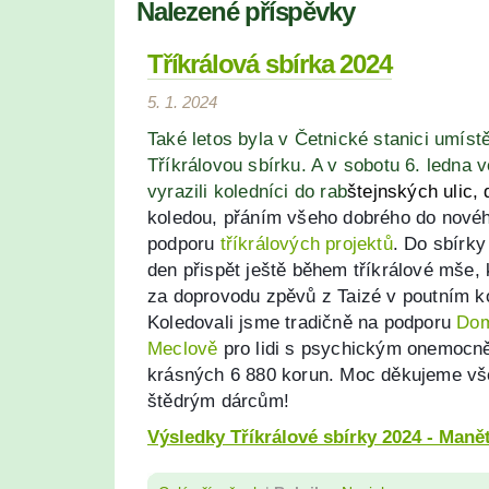
Nalezené příspěvky
Tříkrálová sbírka 2024
5. 1. 2024
Také letos byla v Četnické stanici umíst
Tříkrálovou sbírku. A v sobotu 6. ledna 
vyrazili koledníci do rab
štejnských ulic
koledou, přáním všeho dobrého do novéh
podporu
tříkrálových projektů
. Do sbírky
den přispět ještě během tříkrálové mše, 
za doprovodu zpěvů z Taizé v poutním ko
Koledovali jsme tradičně na podporu
Dom
Meclově
pro lidi s psychickým onemocně
krásných 6 880 korun. Moc děkujeme vš
štědrým dárcům!
Výsledky Tříkrálové sbírky 2024 - Maně