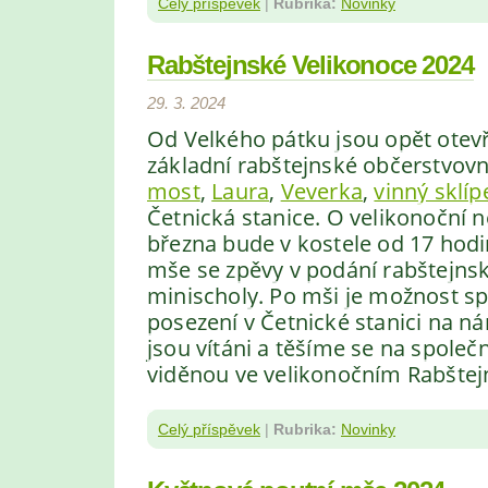
Celý příspěvek
|
Rubrika:
Novinky
Rabštejnské Velikonoce 2024
29. 3. 2024
Od Velkého pátku jsou opět otev
základní rabštejnské občerstvov
most
,
Laura
,
Veverka
,
vinný sklíp
Četnická stanice
.
O velikonoční n
března
bude v kostele od 17
hodi
mše se zpěvy
v podání rabštejns
minischoly.
Po mši je možnost
sp
posezení v Četnické stanici na ná
jsou vítáni a těšíme se na společn
viděnou ve velikonočním Rabštej
Celý příspěvek
|
Rubrika:
Novinky