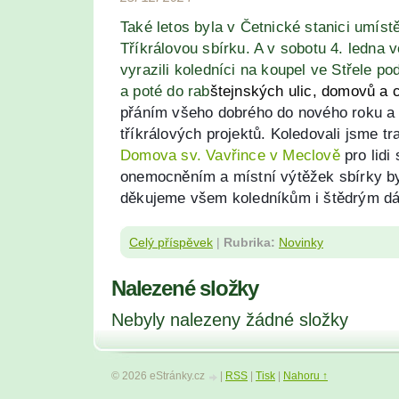
Také letos byla v Četnické stanici umíst
Tříkrálovou sbírku. A v sobotu 4. ledna 
vyrazili koledníci na koupel ve Střele
a poté do rab
štejnských ulic, domovů a 
přáním všeho dobrého do nového roku a
tříkrálových projektů
. Koledovali jsme t
Domova sv. Vavřince v Meclově
pro lidi
onemocněním a místní výtěžek sbírky by
děkujeme všem koledníkům i štědrým d
Celý příspěvek
|
Rubrika:
Novinky
Nalezené složky
Nebyly nalezeny žádné složky
© 2026 eStránky.cz
|
RSS
|
Tisk
|
Nahoru ↑