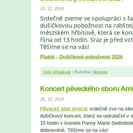
26. 10. 2024
Srdečně zveme ve spolupráci s fa
dušičkovou pobožnost na rabšt
městském hřbitově, která se koná
října od 13 hodin. Sraz je před v
Těšíme se na vás!
Plakát - Dušičková pobožnost 2024
Celý příspěvek
|
Rubrika:
Novinky
Koncert pěveckého sboru Arn
26. 10. 2024
Pěvecký sbor Arnicor
srdečně zve na sbo
dušičkový koncert, který se uskuteční v s
15 hodin v kostele Panny Marie Sedmibol
dobrovolné. Těšíme se na vás!