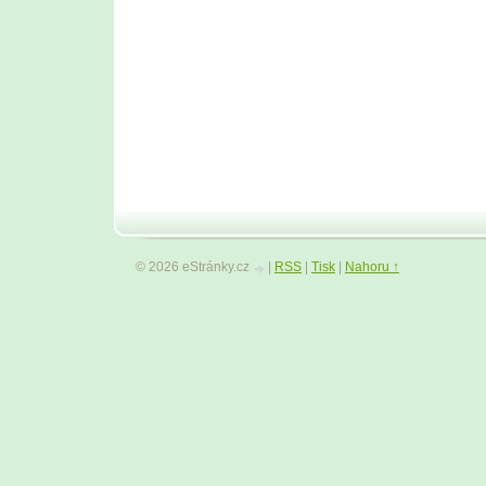
© 2026 eStránky.cz
|
RSS
|
Tisk
|
Nahoru ↑