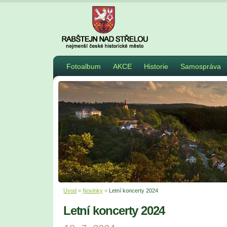
Fotoalbum
AKCE
Historie
Samospráva
Úvod
»
Novinky
»
Letní koncerty 2024
Letní koncerty 2024