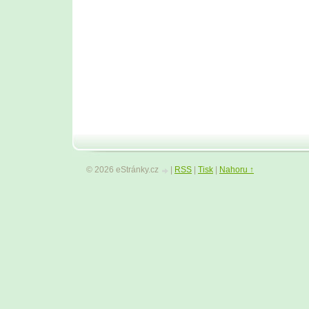
© 2026 eStránky.cz
|
RSS
|
Tisk
|
Nahoru ↑