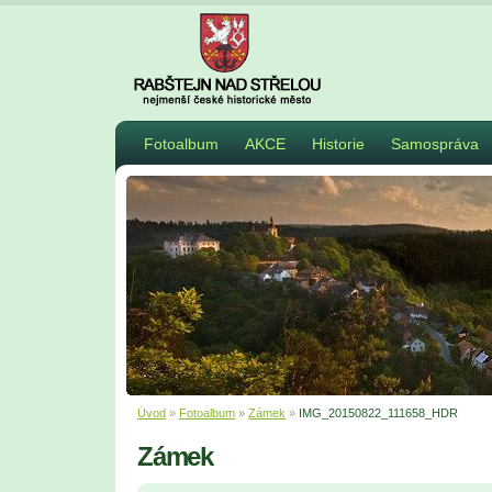
Fotoalbum
AKCE
Historie
Samospráva
Úvod
»
Fotoalbum
»
Zámek
»
IMG_20150822_111658_HDR
Zámek