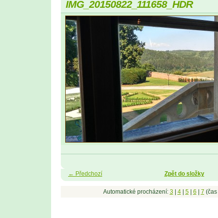
IMG_20150822_111658_HDR
← Předchozí
Zpět do složky
Automatické procházení:
3
|
4
|
5
|
6
|
7
(čas 