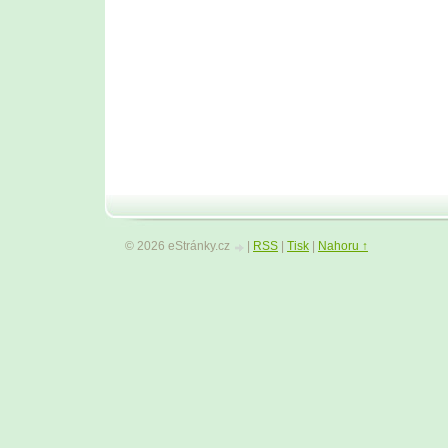
© 2026 eStránky.cz
|
RSS
|
Tisk
|
Nahoru ↑