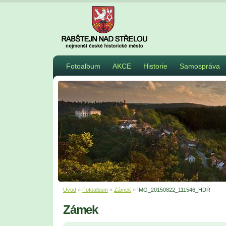
Fotoalbum
AKCE
Historie
Samospráva
Úvod
»
Fotoalbum
»
Zámek
»
IMG_20150822_111546_HDR
Zámek