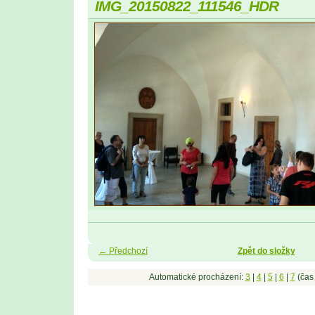
IMG_20150822_111546_HDR
← Předchozí
Zpět do složky
Automatické procházení:
3
|
4
|
5
|
6
|
7
(čas 