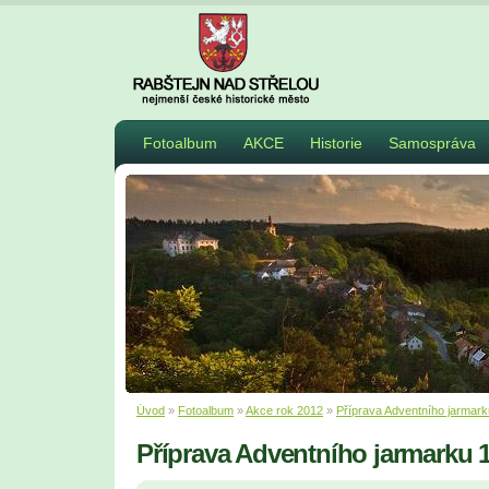
Fotoalbum
AKCE
Historie
Samospráva
Úvod
»
Fotoalbum
»
Akce rok 2012
»
Příprava Adventního jarmark
Příprava Adventního jarmarku 1