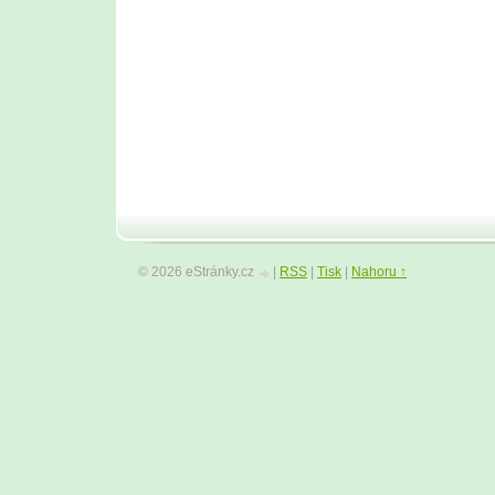
© 2026 eStránky.cz
|
RSS
|
Tisk
|
Nahoru ↑