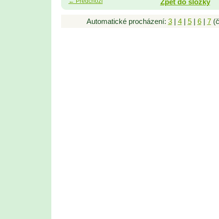
← Předchozí
Zpět do složky
Automatické procházení:
3
|
4
|
5
|
6
|
7
(č