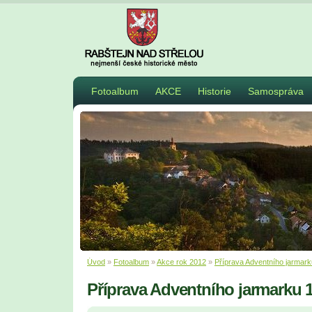
Fotoalbum
AKCE
Historie
Samospráva
Úvod
»
Fotoalbum
»
Akce rok 2012
»
Příprava Adventního jarmark
Příprava Adventního jarmarku 1