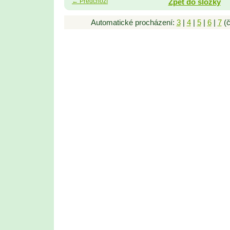
← Předchozí
Zpět do složky
Automatické procházení:
3
|
4
|
5
|
6
|
7
(č