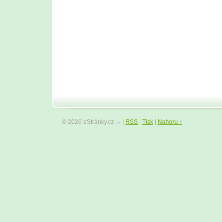
© 2026 eStránky.cz
|
RSS
|
Tisk
|
Nahoru ↑