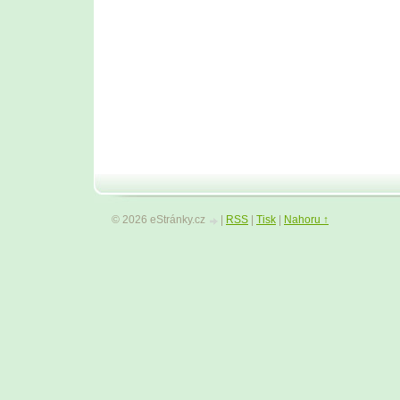
© 2026 eStránky.cz
|
RSS
|
Tisk
|
Nahoru ↑