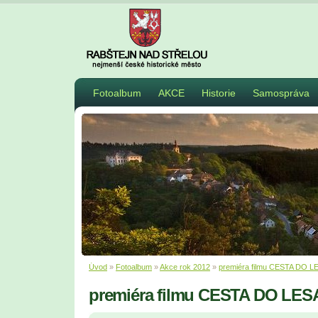
Fotoalbum
AKCE
Historie
Samospráva
Úvod
»
Fotoalbum
»
Akce rok 2012
»
premiéra filmu CESTA DO L
premiéra filmu CESTA DO LES