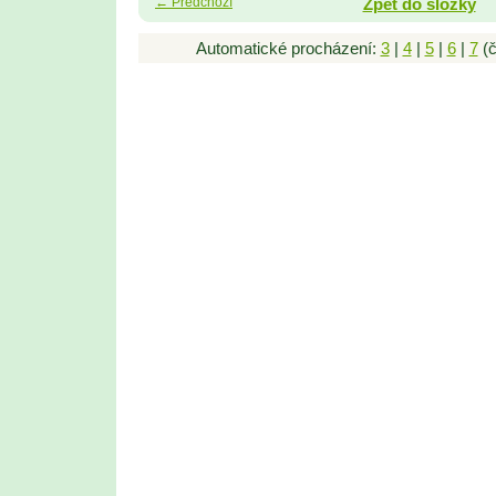
← Předchozí
Zpět do složky
Automatické procházení:
3
|
4
|
5
|
6
|
7
(č