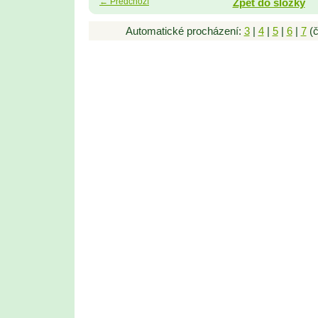
← Předchozí
Zpět do složky
Automatické procházení:
3
|
4
|
5
|
6
|
7
(č