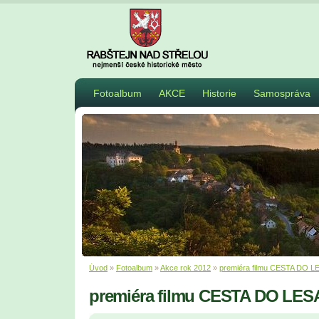
Fotoalbum
AKCE
Historie
Samospráva
Úvod
»
Fotoalbum
»
Akce rok 2012
»
premiéra filmu CESTA DO L
premiéra filmu CESTA DO LES