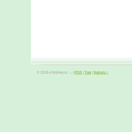
© 2026 eStránky.cz
|
RSS
|
Tisk
|
Nahoru ↑