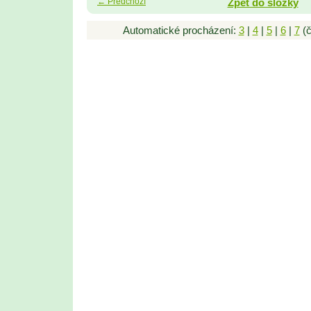
← Předchozí
Zpět do složky
Automatické procházení:
3
|
4
|
5
|
6
|
7
(č