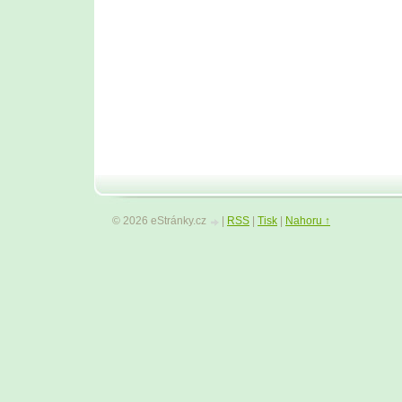
© 2026 eStránky.cz
|
RSS
|
Tisk
|
Nahoru ↑