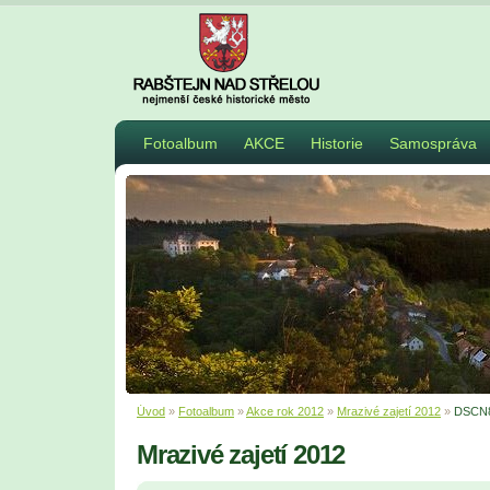
Fotoalbum
AKCE
Historie
Samospráva
Úvod
»
Fotoalbum
»
Akce rok 2012
»
Mrazivé zajetí 2012
»
DSCN
Mrazivé zajetí 2012