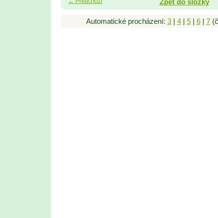
← Předchozí
Zpět do složky
Automatické procházení:
3
|
4
|
5
|
6
|
7
(č