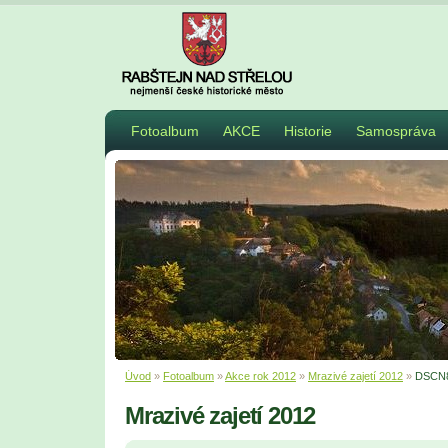
Fotoalbum
AKCE
Historie
Samospráva
Úvod
»
Fotoalbum
»
Akce rok 2012
»
Mrazivé zajetí 2012
»
DSCN
Mrazivé zajetí 2012