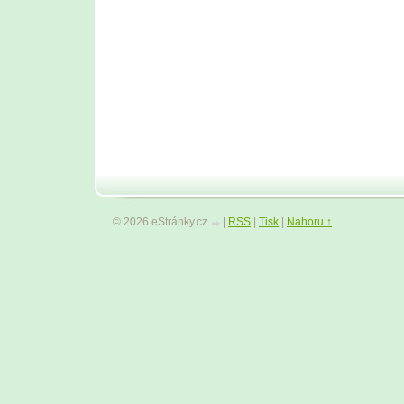
© 2026 eStránky.cz
|
RSS
|
Tisk
|
Nahoru ↑