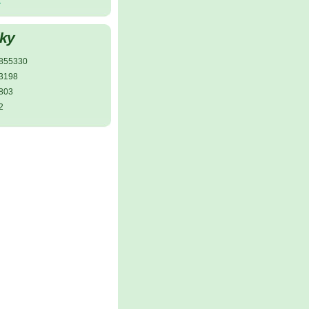
iky
855330
3198
803
2