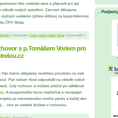
m partnerem této vodácké akce a připravili pro její
m několik malých zpestření. Zároveň děkujeme
Podporu
 slušným vodákům (drtivá většina) za bezproblémový
íku ČPV Střela.
Novinky
|
Fotografie:
Český pohár vodáků Střela
|
Komentářů:
3
ozhovor s p.Tomášem Vorlem pro
trelou.cz
o Vás máme sklepácky neotřelou pozvánku na naši
ouť. Pan režisér Vorel odpověděl na několik našich
azů. Celý rozhovor si můžete přečíst po odkliknutí
vek
. A nezapomeňte herce nepřežírat a nenapájet
projektu je nainvestováno mnoho peněz a každý den
ý.... více se ostatně dočtete v rozhovoru.
Novinky
|
Komentářů:
6