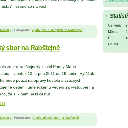
 místa? Těšíme se na vás!
Statist
Celkem:
2
Novinky
|
Fotografie:
Vystoupení Hlasopletu na Rabštejně
|
Měsíc:
4
Den:
1
Online:
5
ý sbor na Rabštejně
ela zaplnil rabštejnský kostel Panny Marie
stoupil v pátek 12. srpna 2011 od 18 hodin. Výtěžek
ho bude použit na opravy kostela a vzácných
kujeme dětem i uměleckému vedení za vystoupení a
to, že si k nám našli cestu!
011
Novinky
|
Fotografie:
Kühnův dětský sbor na Rabštejně
|