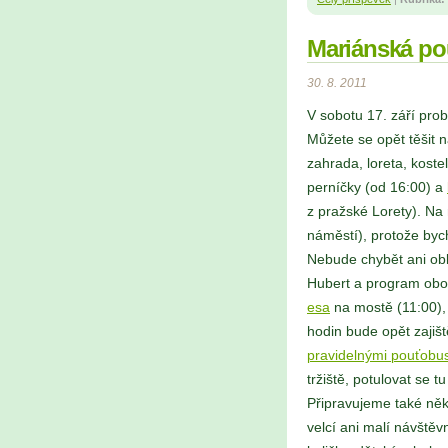
Mariánská pou
30. 8. 2011
V sobotu 17. září pro
Můžete se opět těšit
zahrada, loreta, koste
perníčky (od 16:00) a
z pražské Lorety). Na 
náměstí), protože byc
Nebude chybět ani ob
Hubert a program oboh
esa
na mostě (11:00), 
hodin bude opět zajiš
pravidelnými pouťobu
tržiště, potulovat se t
Připravujeme také něko
velcí ani malí návštěv