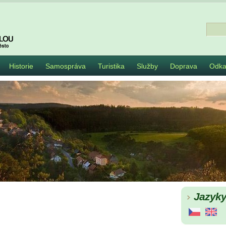
Historie
Samospráva
Turistika
Služby
Doprava
Odka
Jazyk