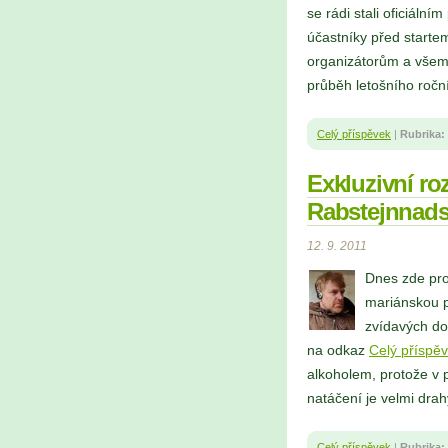
se rádi stali oficiální
účastníky před starte
organizátorům a všem
průběh letošního ročn
Celý příspěvek
|
Rubrika:
Exkluzivní r
Rabstejnnads
12. 9. 2011
Dnes zde pr
mariánskou p
zvídavých dot
na odkaz
Celý příspě
alkoholem, protože v 
natáčení je velmi drah
Celý příspěvek
|
Rubrika: