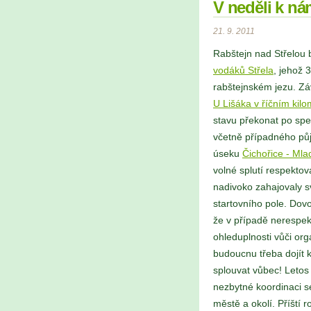
V neděli k ná
21. 9. 2011
Rabštejn nad Střelou b
vodáků Střela
, jehož 
rabštejnském jezu. Zá
U Lišáka v říčním kilo
stavu překonat po spe
včetně případného půj
úseku
Čichořice - Mla
volné splutí respekto
nadivoko zahajovaly s
startovního pole. Dov
že v případě nerespek
ohleduplnosti vůči o
budoucnu třeba dojít
splouvat vůbec! Letos
nezbytné koordinaci 
městě a okolí. Příští r