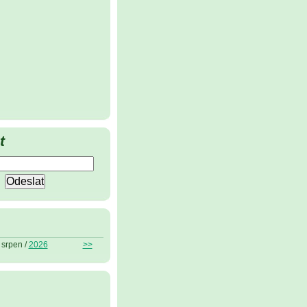
t
srpen /
2026
>>
ů