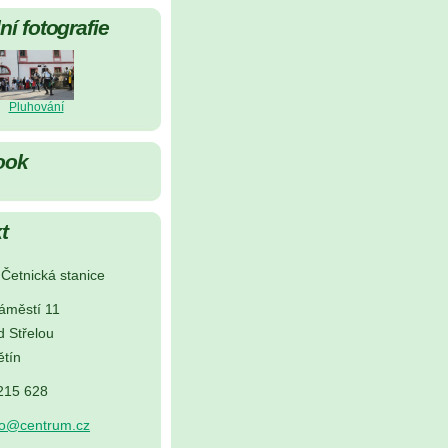
í fotografie
Pluhování
ook
t
Četnická stanice
áměstí 11
d Střelou
tín
 215 628
no@centrum.cz