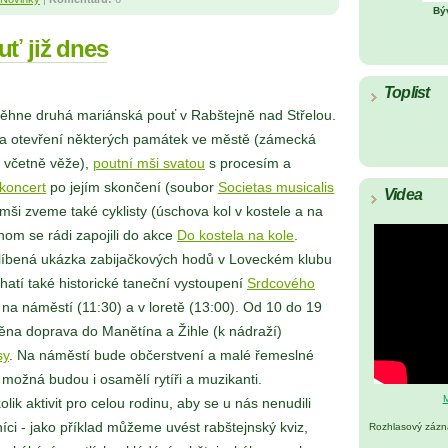
Bý
ť již dnes
Toplist
běhne druhá mariánská pouť v Rabštejně nad Střelou.
 na otevření některých památek ve městě (zámecká
l včetně věže),
poutní mši svatou
s procesím a
koncert
po jejím skončení (soubor
Societas musicalis
Videa
mši zveme také cyklisty (úschova kol v kostele a na
hom se rádi zapojili do akce
Do kostela na kole
.
líbená ukázka zabijačkových hodů v Loveckém klubu
atí také historické taneční vystoupení
Srdcového
na náměstí (11:30) a v loretě (13:00). Od 10 do 19
těna doprava do Manětína a Žihle (k nádraží)
sy
. Na náměstí bude občerstvení a malé řemeslné
u možná budou i osamělí rytíři a muzikanti.
M
lik aktivit pro celou rodinu, aby se u nás nenudili
níci - jako příklad můžeme uvést rabštejnský kviz,
Rozhlasový záz