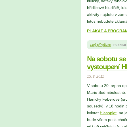
kuličky, dětský rybolo
břidlicové bludiště, lu
aktivity najdete v zá
letos nebudete zklamá
PLAKÁT A PROGRAM - 
Celý příspěvek
|
Rubrika:
Na sobotu se 
vystoupení H
15. 8. 2011
V sobotu 20. srpna o
Marie Sedmibolestné.
Haničky Fáberové (sr
sousedy), v 18 hodin
kvintet
Hlasoplet
, na 
bude všem posluchačů
věž při svíčkách (na v