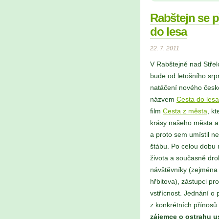
Rabštejn se p
do lesa
22. 7. 2011
V Rabštejně nad Střelo
bude od letošního srp
natáčení nového české
názvem
Cesta do lesa
film
Cesta z města
, k
krásy našeho města a 
a proto sem umístil ne
štábu. Po celou dobu 
života a současně dr
návštěvníky (zejména
hřbitova), zástupci p
vstřícnost. Jednání o 
z konkrétních přínosů 
zájemce o ostrahu us