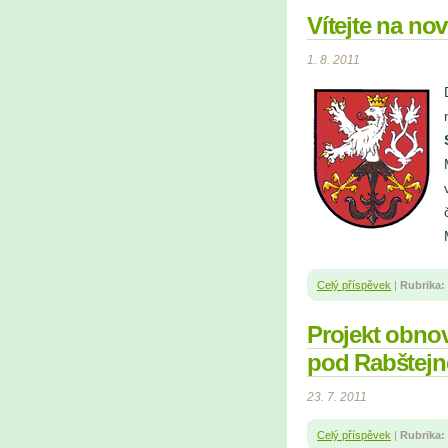
Vítejte na no
1. 8. 2011
Celý příspěvek
|
Rubrika:
Projekt obno
pod Rabštej
23. 7. 2011
Celý příspěvek
|
Rubrika: