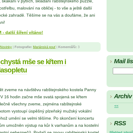
v, skákání v pytlích, skládání rabštejnského puzzle,
kostřelbu, malování na obličej - to vše a ještě další
mecké zahradě. Těšíme se na vás a doufáme, že ani
ni!
další šíření vítáno!
Novinky
|
Fotografie:
Mariánská pouť
|
Komentářů:
3
chystá mše se křtem i
Mail lis
lasopletu
pět zveme na návštěvu rabštejnského kostela Panny
Archiv
 V 16 hodin začne mše svatá spojená se křtem
dečně všechny zveme, zejména rabštejnské
<<
 potom vystoupí úspěšný plzeňský mužský vokální
jehož umění se velmi těšíme. Po skončení koncertu
RSS
m umožněn výstup na kůr k varhanům a na kostelní
lastní nebezpečí). Podaří se znovu rabštejnský kostel
Přehled zdroj