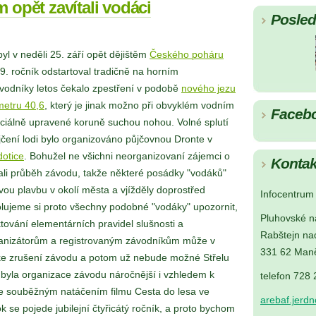
m opět zavítali vodáci
Posledn
yl v neděli 25. září opět dějištěm
Českého poháru
39. ročník odstartoval tradičně na horním
vodníky letos čekalo zpestření v podobě
nového jezu
metru 40,6
, který je jinak možno při obvyklém vodním
Faceb
ciálně upravené koruně suchou nohou. Volné splutí
čení lodi bylo organizováno půjčovnou Dronte v
dotice
. Bohužel ne všichni neorganizovaní zájemci o
Kontak
vali průběh závodu, takže některé posádky "vodáků"
vou plavbu v okolí města a vjížděly doprostřed
Infocentrum 
olujeme si proto všechny podobné "vodáky" upozornit,
Pluhovské n
tování elementárních pravidel slušnosti a
Rabštejn na
rganizátorům a registrovaným závodníkům může v
331 62 Maně
 ke zrušení závodu a potom už nebude možné Střelu
 byla organizace závodu náročnější i vzhledem k
telefon 728
se souběžným natáčením filmu Cesta do lesa ve
arebaf.jerd
ok se pojede jubilejní čtyřicátý ročník, a proto bychom