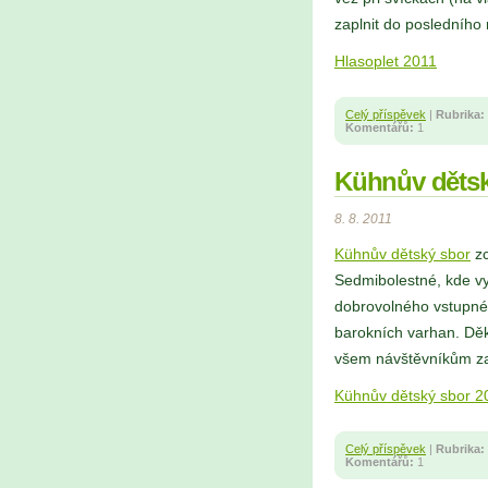
zaplnit do posledního
Hlasoplet 2011
Celý příspěvek
|
Rubrika:
Komentářů:
1
Kühnův dětsk
8. 8. 2011
Kühnův dětský sbor
zc
Sedmibolestné, kde vy
dobrovolného vstupné
barokních varhan. Dě
všem návštěvníkům za 
Kühnův dětský sbor 2
Celý příspěvek
|
Rubrika:
Komentářů:
1