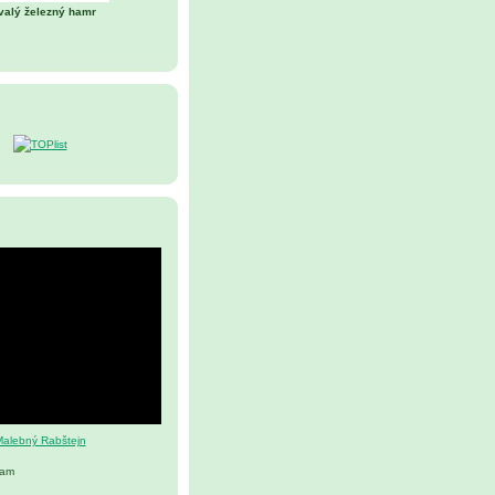
valý železný hamr
alebný Rabštejn
nam