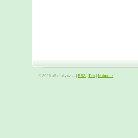
© 2026 eStránky.cz
|
RSS
|
Tisk
|
Nahoru ↑