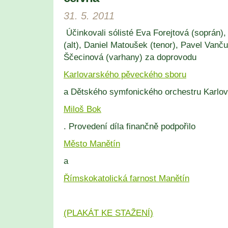
31. 5. 2011
Účinkovali sólisté Eva Forejtová (soprán)
(alt), Daniel Matoušek (tenor), Pavel Vanč
Ščecinová (varhany) za doprovodu
Karlovarského pěveckého sboru
a Dětského symfonického orchestru Karlovy
Miloš Bok
. Provedení díla finančně podpořilo
Město Manětín
a
Římskokatolická farnost Manětín
(PLAKÁT KE STAŽENÍ)