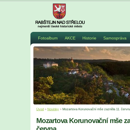
Fotoalbum
AKCE
Historie
Samospráva
Úvod
»
Novinky
»
Mozartova Korunovační mše zazněla 11. červn
Mozartova Korunovační mše za
června