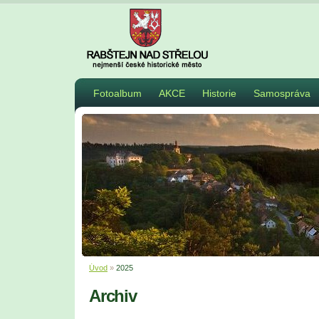
Fotoalbum
AKCE
Historie
Samospráva
Úvod
»
2025
Archiv