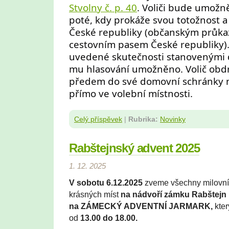
Stvolny č. p. 40
. Voliči bude umožn
poté, kdy prokáže svou totožnost a 
České republiky (občanským průk
cestovním pasem České republiky).
uvedené skutečnosti stanovenými 
mu hlasování umožněno. Volič obdrž
předem do své domovní schránky 
přímo ve volební místnosti.
Celý příspěvek
|
Rubrika:
Novinky
Rabštejnský advent 2025
1. 12. 2025
V sobotu 6.12.2025
zveme všechny milovní
krásných míst
na nádvoří zámku Rabštejn 
na
ZÁMECKÝ ADVENTNÍ JARMARK,
kter
od
13.00 do 18.00.