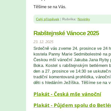
Těšíme se na Vás.
Celý příspěvek
|
Rubrika:
Novinky
Rabštejnské Vánoce 2025
23. 12. 2025
Srdečně vás zveme 24. prosince ve 24 h
kostela Panny Marie Sedmibolestné na p
Českou mší vánoční Jakuba Jana Ryby p
Boka. Kostel s rabštejnským betlémem 
den a 27. prosince ve 14:30 se uskutečn
tradiční komentovaná prohlídka, vánoční 
děti s hledáním Ježíška. Těšíme se na v
Plakát - Česká mše vánoční
Plakát - Půjdem spolu do Betl