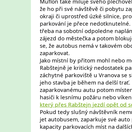
Muflon také miluje svého plechovéh
že ho při své návštěvě či pobytu z
okraji či uprostřed úzké silnice, pr
parkování je přece nedotknutelné. 
třeba na sobotní odpoledne naplá
zájezd do městečka a potom blokuj
se, že autobus nemá v takovém ob
zaparkovat.
Jako místní by přitom mohl nebo mě
Rabštejně je kritický nedostatek pa
záchytné parkoviště u Vranova se si
jeho stavba je během na delší trať.
zaparkovanému autu potom míste
hasiči k lesnímu požáru nebo víke
který přes Rabštejn jezdí opět od 
Pokud tedy slušný návštěvník ne
jet autobusem, zaparkuje své auto
kapacity parkovacích míst na další