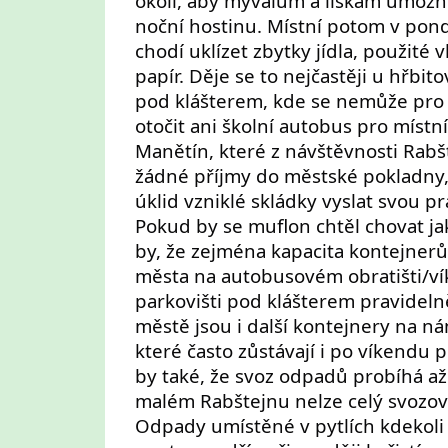
okolí, aby mývalům a liškám umožni
noční hostinu. Místní potom v pond
chodí uklízet zbytky jídla, použité v
papír. Děje se to nejčastěji u hřbit
pod klášterem, kde se nemůže pr
otočit ani školní autobus pro místn
Manětín, které z návštěvnosti Rab
žádné příjmy do městské pokladny
úklid vzniklé skládky vyslat svou pr
Pokud by se muflon chtěl chovat ja
by, že zejména kapacita kontejnerů 
města na autobusovém obratišti/
parkovišti pod klášterem pravidelně
městě jsou i další kontejnery na ná
které často zůstávají i po víkendu 
by také, že svoz odpadů probíhá až 
malém Rabštejnu nelze celý svozov
Odpady umístěné v pytlích kdekol