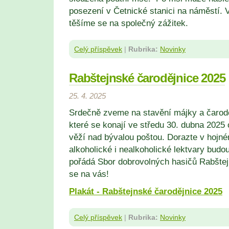
posezení v Četnické stanici na náměstí. V
těšíme se na společný zážitek.
Celý příspěvek
|
Rubrika:
Novinky
Rabštejnské čarodějnice 2025
25. 4. 2025
Srdečně zveme na stavění májky a čarodě
které se konají ve středu 30. dubna 2025
věží nad bývalou poštou. Dorazte v hojné
alkoholické i nealkoholické lektvary budou
pořádá Sbor dobrovolných hasičů Rabštej
se na vás!
Plakát - Rabštejnské čarodějnice 2025
Celý příspěvek
|
Rubrika:
Novinky