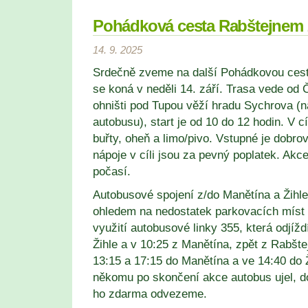
Pohádková cesta Rabštejnem 
14. 9. 2025
Srdečně zveme na další Pohádkovou cest
se koná v neděli 14. září. Trasa vede od 
ohništi pod Tupou věží hradu Sychrova (n
autobusu), start je od 10 do 12 hodin. V cí
buřty, oheň a limo/pivo. Vstupné je dobro
nápoje v cíli jsou za pevný poplatek. Ak
počasí.
Autobusové spojení z/do Manětína a Žihl
ohledem na nedostatek parkovacích míst 
využití autobusové linky 355, která odjížd
Žihle a v 10:25 z Manětína, zpět z Rabšte
13:15 a 17:15 do Manětína a ve 14:40 do 
někomu po skončení akce autobus ujel, d
ho zdarma odvezeme.