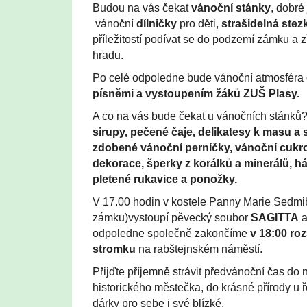
Budou na vás čekat
vánoční
stánky
, dobré
vánoční
dílničky
pro děti,
strašidelná stez
příležitostí podívat se do podzemí zámku a z
hradu.
Po celé odpoledne bude vánoční atmosféra
písněmi a vystoupením žáků ZUŠ Plasy.
A co na vás bude čekat u vánočních stánků
sirupy, pečené čaje, delikatesy k masu a
zdobené vánoční perníčky, vánoční cukro
dekorace, šperky z korálků a minerálů, h
pletené rukavice a ponožky.
V 17.00 hodin v kostele Panny Marie Sedmi
zámku)vystoupí pěvecký soubor
SAGITTA
a
odpoledne společně zakončíme
v 18:00
ro
stromku
na rabštejnském náměstí.
Přijďte příjemně strávit předvánoční čas d
historického městečka, do krásné přírody u ř
dárky pro sebe i své blízké.