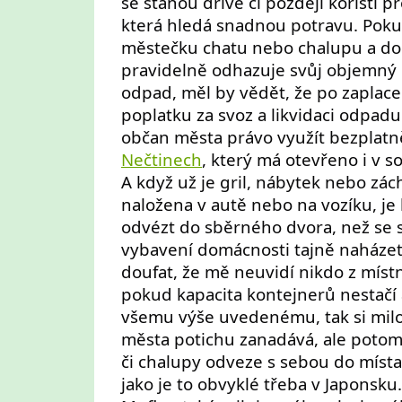
se stanou dříve či později kořistí p
která hledá snadnou potravu. Poku
městečku chatu nebo chalupu a do
pravidelně odhazuje svůj objemn
odpad, měl by vědět, že po zaplace
poplatku za svoz a likvidaci odpadu
občan města právo využít bezplat
Nečtinech
, který má otevřeno i v 
A když už je gril, nábytek nebo zá
naložena v autě nebo na vozíku, je 
odvézt do sběrného dvora, než se s
vybavení domácnosti tajně naházet
doufat, že mě neuvidí nikdo z míst
pokud kapacita kontejnerů nestačí
všemu výše uvedenému, tak si mil
města potichu zanadává, ale potom
či chalupy odveze s sebou do místa 
jako je to obvyklé třeba v Japonsku.