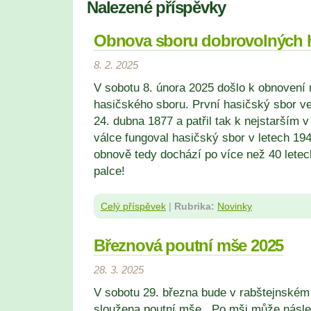
Nalezené příspěvky
Obnova sboru dobrovolných 
8. 2. 2025
V sobotu 8. února 2025 došlo k obnovení
hasičského sboru. První hasičský sbor ve
24. dubna 1877 a patřil tak k nejstarším 
válce fungoval hasičský sbor v letech 194
obnově tedy dochází po více než 40 lete
palce!
Celý příspěvek
|
Rubrika:
Novinky
Březnová poutní mše 2025
28. 3. 2025
V sobotu 29
. března
bude v rabštejnském 
sloužena poutní mše. Po mši může násl