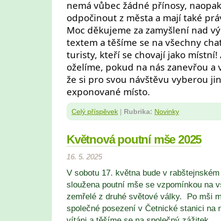
nemá vůbec žádné přínosy, naopak 
odpočinout z města a mají také prá
Moc děkujeme za zamyšlení nad v
textem a těšíme se na všechny chat
turisty, kteří se chovají jako místní
oželíme, pokud na nás zanevřou a vy
že si pro svou návštěvu vyberou j
exponované místo.
Celý příspěvek
|
Rubrika:
Novinky
Květnová poutní mše 2025
16. 5. 2025
V sobotu 17. května bude v rabštejnském 
sloužena poutní mše se vzpomínkou na v
zemřelé z druhé světové války. Po mši 
společné posezení v Četnické stanici na 
vítáni a těšíme se na společný zážitek.