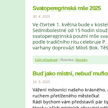
Svatoperegrinská mše 2025
30. 4. 2025
Ve čtvrtek 1. května bude v kost
Sedmibolestné od 15 hodin slou
svatoperegrinská poutní mše sva
podle tradičního ritu celebruje P.
varhany doprovází Miloš Bok. Těš
Celý příspěvek
|
Rubrika:
Novinky
Buď jako místní, nebuď muflo
14. 5. 2025
Vážení milovníci našeho krásného, 
ruchem přetíženého městečka!
Rádi bychom vám představili pár ti
které v očích místních obyvatel odl