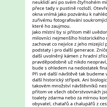
neuklidí ani po svém čtyřnohém mil
přece tady v pustině rozloží. Otev
okna vnímá jako pozvánku k nahlé
zuřivému fotografování soukromýc
které ho zaujmou.
Jako místní by si přitom měl uvědom
milovníci nejmenšího historického 
zachovat co nejvíce z jeho mizejíc
podstaty i pro další generace. Zn
další uvolněný kámen z hradní zříc
pravděpodobně už nikdo neopraví,
bude s ohledem na nedostatek finan
Při své další návštěvě tak budeme 
další historický střípek. Ani biolog
takovém množství návštěvníků nest
přitom ve všech občerstvovnách jso
toalety zdarma nebo za mírnou kon
obyvatel, chatařů a chalupářů z ce