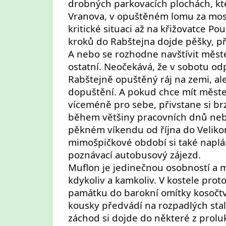
drobných parkovacích plochách, kt
Vranova, v opuštěném lomu za mo
kritické situaci až na křižovatce Pou
kroků do Rabštejna dojde pěšky, při
A nebo se rozhodne navštívit měst
ostatní. Neočekává, že v sobotu o
Rabštejně opuštěný ráj na zemi, ale
dopuštění. A pokud chce mít měste
víceméně pro sebe, přivstane si brz
během většiny pracovních dnů ne
pěkném víkendu od října do Veliko
mimošpičkové období si také naplá
poznávací autobusový zájezd.
Muflon je jedinečnou osobností a m
kdykoliv a kamkoliv. V kostele prot
památku do barokní omítky kosočtv
kousky předvádí na rozpadlých sta
záchod si dojde do některé z proluk