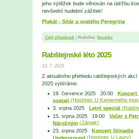
jeho výtěžek bude věnován na údržbu kos
nevšední hudební zážitek!
Plakát - Sitár u svatého Peregrina
Celý příspěvek
|
Rubrika:
Novinky
Rabštejnské léto 2025
18. 7. 2025
Z aktuálního přehledu rabštejnských akcí 
2025 vybíráme:
19. července 2025 20:00
Koncert
(Hostinec U Kamenného mos
sostali
3. srpna 2025
Letní speciál
(Rabšte
15. srpna 2025 19:00
Večer s Pet
(Zámek)
Nárožným
23. srpna 2025
Koncert Stínadla
(Hostinec U Laury)
Underground