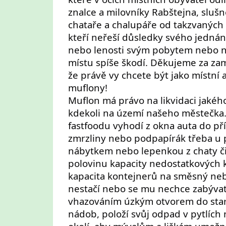
znalce a milovníky Rabštejna, slušn
chataře a chalupáře od takzvaných mu
kteří neřeší důsledky svého jednání
nebo lenosti svým pobytem nebo 
místu spíše škodí. Děkujeme za zam
že právě vy chcete být jako místní 
muflony!
Muflon má právo na likvidaci jakéh
kdekoli na území našeho městečka.
fastfoodu vyhodí z okna auta do př
zmrzliny nebo podpapírák třeba u
nábytkem nebo lepenkou z chaty či
polovinu kapacity nedostatkových 
kapacita kontejnerů na směsný ne
nestačí nebo se mu nechce zabývat
vhazováním úzkým otvorem do sta
nádob, položí svůj odpad v pytlích