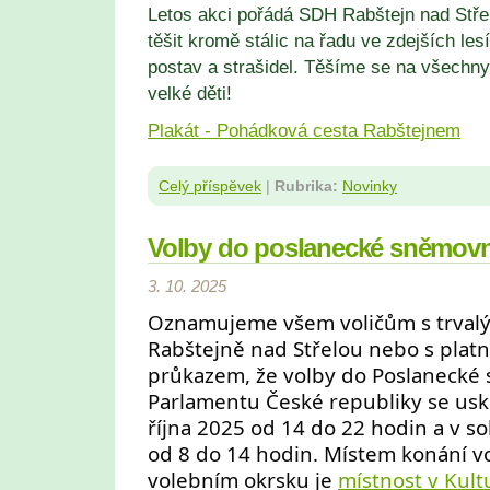
Letos akci pořádá SDH Rabštejn nad Stře
těšit kromě stálic na řadu ve zdejších le
postav a strašidel. Těšíme se na všechny
velké děti!
Plakát - Pohádková cesta Rabštejnem
Celý příspěvek
|
Rubrika:
Novinky
Volby do poslanecké sněmovn
3. 10. 2025
Oznamujeme všem voličům s trval
Rabštejně nad Střelou nebo s plat
průkazem, že volby do Poslanecké
Parlamentu České republiky se usku
října 2025 od 14 do 22 hodin a v so
od 8 do 14 hodin. Místem konání v
volebním okrsku je
místnost v Kul