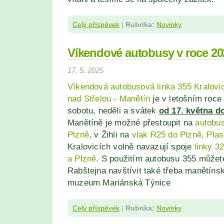
Celý příspěvek
|
Rubrika:
Novinky
Víkendové autobusy v roce 20
17. 5. 2025
Víkendová autobusová linka 355 Kralovic
nad Střelou - Manětín
je v letošním roc
sobotu, neděli a svátek
od 17. května do
Manětíně je možné přestoupit na
autobus
Plzně
, v Žihli na
vlak R25 do Plzně, Plas
Kralovicích volně navazují spoje
linky 3
a Plzně
. S použitím autobusu 355 můžet
Rabštejna navštívit také třeba manětín
muzeum Mariánská Týnice
Celý příspěvek
|
Rubrika:
Novinky