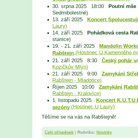
30. srpna 2025 18:00
Poutní mše
Sedmibolestné)
13. září 2025
Koncert Spolucestují
Laury)
14. září 2025
Pohádková cesta Ra
stanice)
19. - 21. září 2025
Mandolin Work
(Hostinec U Kamenného m
Rabštejn
21. září 2025 8:30
Český pohár v
Kozičkův Mlýn)
21. září 2025 9:00
Zamykání Stře
Rabštejn - Mladotice)
Říjen 2025 10:00
Zamykání Rabšt
Rabštejn - Kralovice)
1. listopadu 2025
Koncert K.U.T.U.
(Hostinec U Laury)
sezóny
Těšíme se na vás na Rabštejně!
Celý příspěvek
|
Rubrika:
Novinky