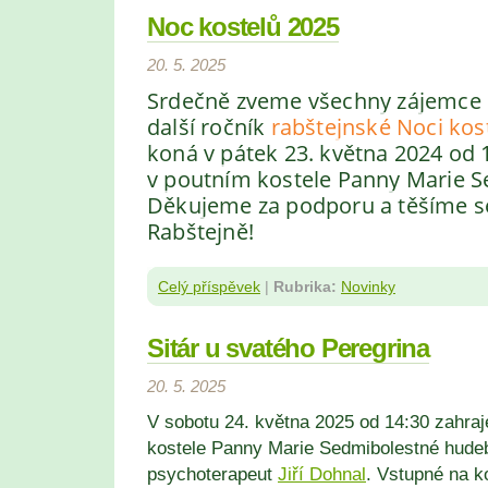
Noc kostelů 2025
20. 5. 2025
Srdečně zveme všechny zájemce
další ročník
rabštejnské Noci kos
koná v pátek 23. května 2024
od 1
v poutním kostele Panny Marie S
Děkujeme za podporu a těšíme s
Rabštejně!
Celý příspěvek
|
Rubrika:
Novinky
Sitár u svatého Peregrina
20. 5. 2025
V sobotu 24. května 2025 od 14:30 zahra
kostele Panny Marie Sedmibolestné hudeb
psychoterapeut
Jiří Dohnal
. Vstupné na k