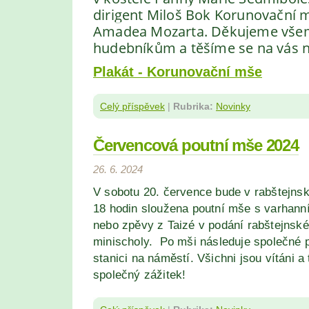
dirigent Miloš Bok Korunovační 
Amadea Mozarta. Děkujeme vše
hudebníkům a těšíme se na vás n
Plakát - Korunovační mše
Celý příspěvek
|
Rubrika:
Novinky
Červencová poutní mše 2024
26. 6. 2024
V sobotu 20
. července
bude v rabštejns
18
hodin sloužena poutní mše s varhan
nebo
zpěvy z Taizé v podání rabštejnsk
minischoly. Po mši následuje společné 
stanici na náměstí. Všichni jsou vítáni a
společný zážitek!