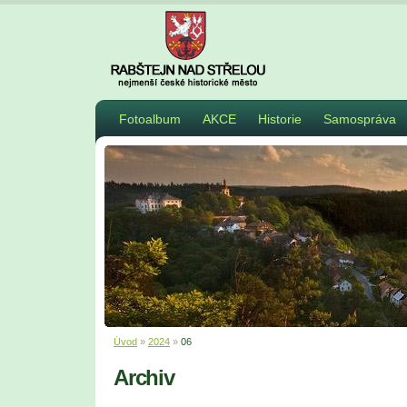
Fotoalbum
AKCE
Historie
Samospráva
Úvod
»
2024
»
06
Archiv