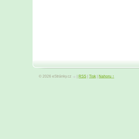
© 2026 eStránky.cz
|
RSS
|
Tisk
|
Nahoru ↑