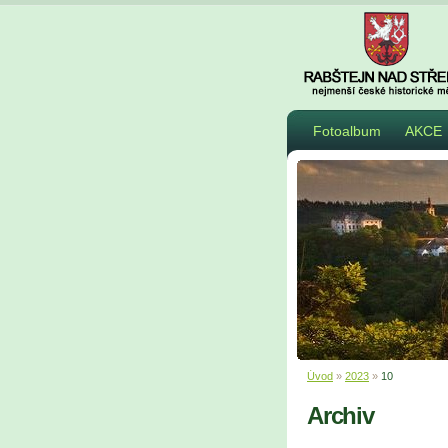
Fotoalbum
AKCE
Úvod
»
2023
»
10
Archiv