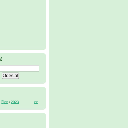
t
říjen
/
2023
>>
ů