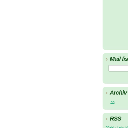
Mail lis
Archiv
<<
RSS
Přehled zdroj