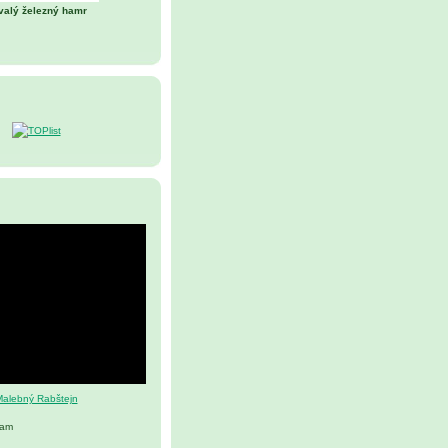
valý železný hamr
alebný Rabštejn
nam