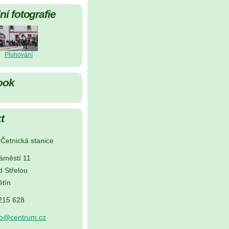
í fotografie
Pluhování
ook
t
Četnická stanice
áměstí 11
d Střelou
tín
 215 628
no@centrum.cz