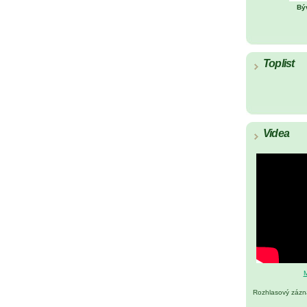
Bý
Toplist
Videa
M
Rozhlasový záz