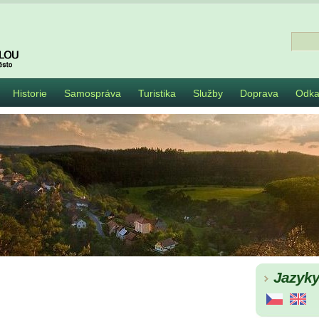
Historie
Samospráva
Turistika
Služby
Doprava
Odka
Jazyk