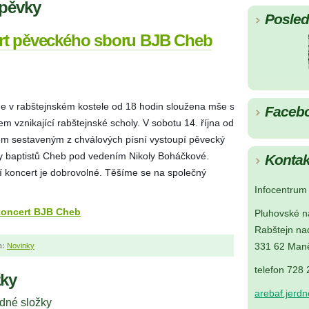
spěvky
Posledn
rt pěveckého sboru BJB Cheb
de v
rabštejnském kostele od 18 hodin sloužena mše s
Faceb
vznikající rabštejnské scholy. V sobotu 14. října od
m sestaveným z chválových písní vystoupí pěvecký
ty baptistů Cheb pod vedením Nikoly Boháčkové.
Kontak
í koncert je dobrovolné. Těšíme se na společný
Infocentrum 
 koncert BJB Cheb
Pluhovské n
Rabštejn na
a:
Novinky
331 62 Maně
telefon 728
žky
arebaf.jerd
dné složky