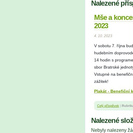
Nalezené pří
Mše a konce
2023
4. 10. 2023
V sobotu 7. října bu
hudebním doprovodem 
14 hodin s programe
sbor Bratrské jedno
Vstupné na benefičn
zážitek!
Plakát - Benefiční
Celý příspěvek
|
Rubrik
Nalezené slo
Nebyly nalezeny žá