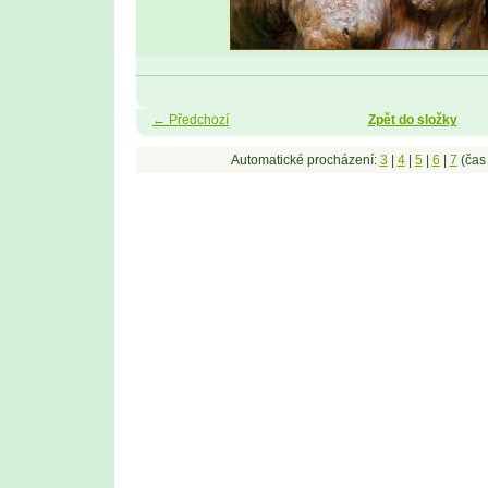
← Předchozí
Zpět do složky
Automatické procházení:
3
|
4
|
5
|
6
|
7
(čas 