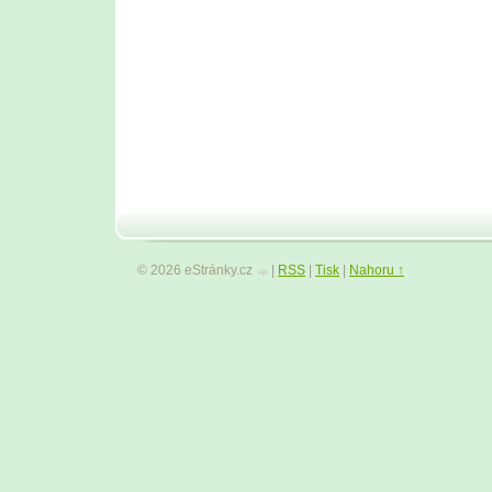
© 2026 eStránky.cz
|
RSS
|
Tisk
|
Nahoru ↑