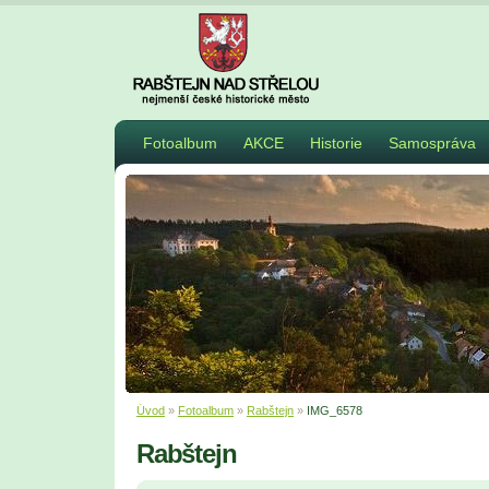
Fotoalbum
AKCE
Historie
Samospráva
Úvod
»
Fotoalbum
»
Rabštejn
»
IMG_6578
Rabštejn