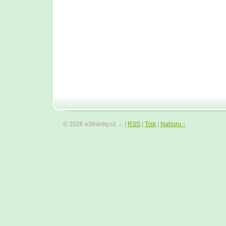
© 2026 eStránky.cz
|
RSS
|
Tisk
|
Nahoru ↑