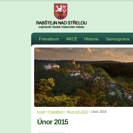
Fotoalbum
AKCE
Historie
Samospráva
Úvod
»
Fotoalbum
»
Akce rok 2015
»
Únor 2015
Únor 2015