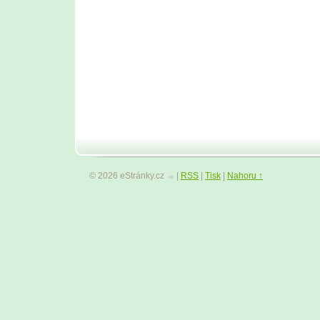
© 2026 eStránky.cz
|
RSS
|
Tisk
|
Nahoru ↑