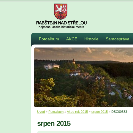
Fotoalbum
AKCE
Historie
Samospráva
Úvod
»
Fotoalbum
»
Akce rok 2015
»
srpen 2015
»
DSC00533
srpen 2015