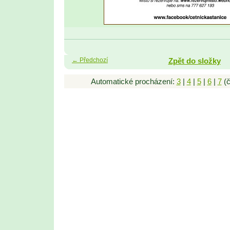
← Předchozí
Zpět do složky
Automatické procházení:
3
|
4
|
5
|
6
|
7
(č