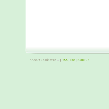
© 2026 eStránky.cz
|
RSS
|
Tisk
|
Nahoru ↑