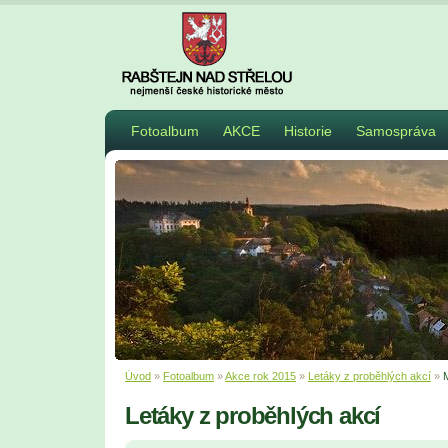
Fotoalbum
AKCE
Historie
Samospráva
Úvod
»
Fotoalbum
»
Akce rok 2015
»
Letáky z proběhlých akcí
»
Letáky z proběhlých akcí