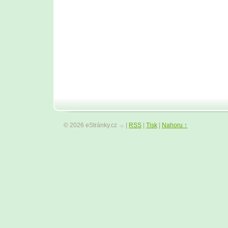
© 2026 eStránky.cz
|
RSS
|
Tisk
|
Nahoru ↑