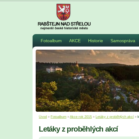
Fotoalbum
AKCE
Historie
Samospráva
Úvod
»
Fotoalbum
»
Akce rok 2015
»
Letáky z proběhlých akcí
»
Letáky z proběhlých akcí