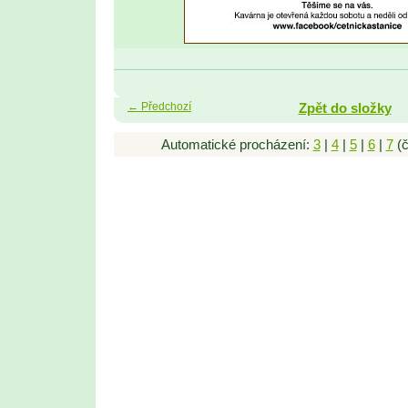
← Předchozí
Zpět do složky
Automatické procházení:
3
|
4
|
5
|
6
|
7
(č