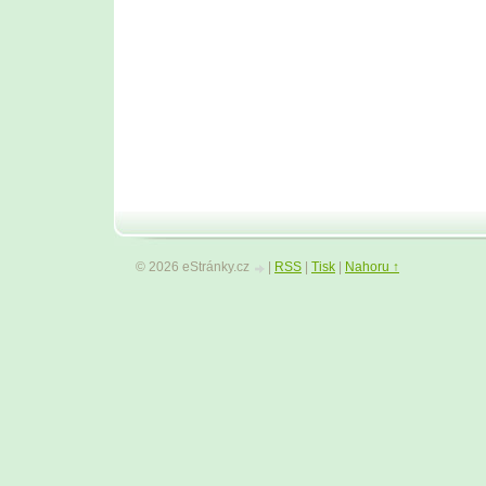
© 2026 eStránky.cz
|
RSS
|
Tisk
|
Nahoru ↑