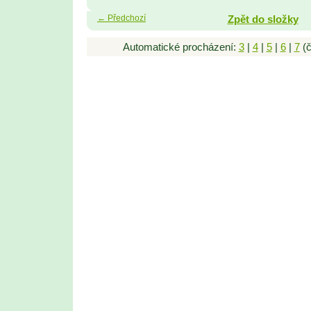
← Předchozí
Zpět do složky
Automatické procházení:
3
|
4
|
5
|
6
|
7
(č