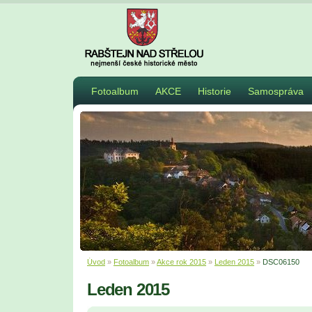
Fotoalbum
AKCE
Historie
Samospráva
Úvod
»
Fotoalbum
»
Akce rok 2015
»
Leden 2015
»
DSC06150
Leden 2015