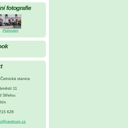
í fotografie
Pluhování
ook
t
Četnická stanice
áměstí 11
d Střelou
tín
 215 628
no@centrum.cz