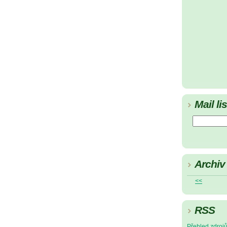
Mail lis
Archiv
<<
RSS
Přehled zdroj