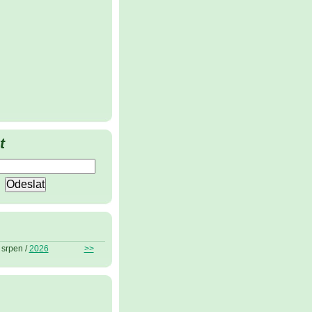
t
srpen /
2026
>>
ů