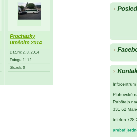
Posledn
Procházky
uměním 2014
Faceb
Datum:
2. 8. 2014
Fotografií:
12
Složek:
0
Kontak
Infocentrum 
Pluhovské n
Rabštejn na
331 62 Maně
telefon 728
arebaf.jerd