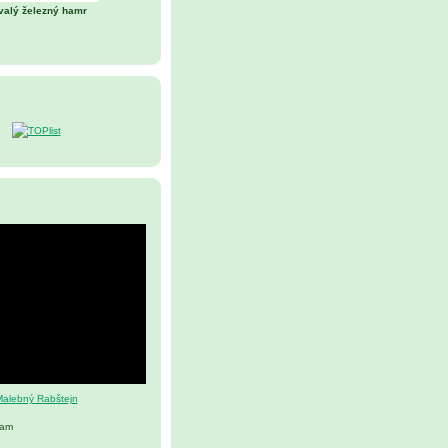
valý železný hamr
alebný Rabštejn
nam