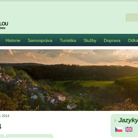
Historie
Samospráva
Turistika
Služby
Doprava
Odka
k 2014
Jazyk
4