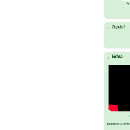
Bý
Toplist
Videa
M
Rozhlasový záz