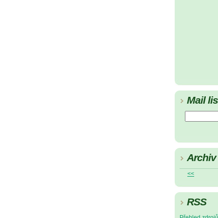
Mail lis
Archiv
<<
RSS
Přehled zdroj