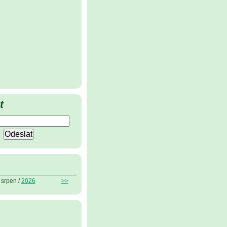
t
srpen /
2026
>>
ů