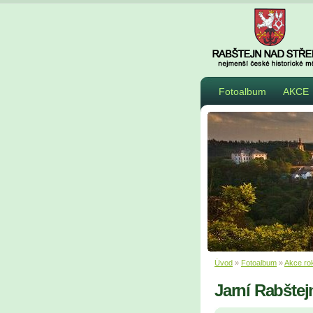
Fotoalbum
AKCE
Úvod
»
Fotoalbum
»
Akce ro
Jarní Rabštej