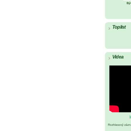
Bý
Toplist
Videa
M
Rozhlasový záz