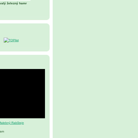
valý železný hamr
alebný Rabštejn
nam