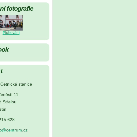
í fotografie
Pluhování
ook
t
Četnická stanice
áměstí 11
d Střelou
tín
 215 628
no@centrum.cz