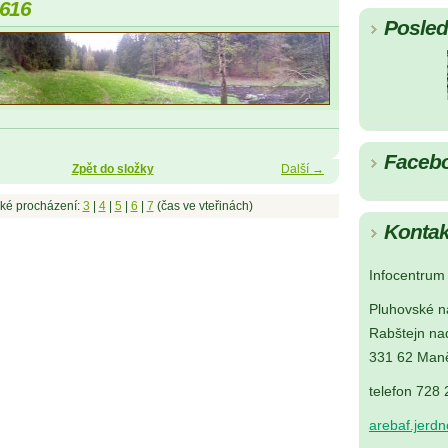
616
Posledn
Faceb
Zpět do složky
Další →
ké procházení:
3
|
4
|
5
|
6
|
7
(čas ve vteřinách)
Kontak
Infocentrum 
Pluhovské n
Rabštejn na
331 62 Maně
telefon 728
arebaf.jerd