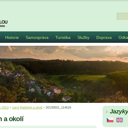
Historie
Samospráva
Turistika
Služby
Doprava
Odka
k 2013
»
Jarní Rabštejn a okolí
»
20130501_114616
Jazyk
n a okolí