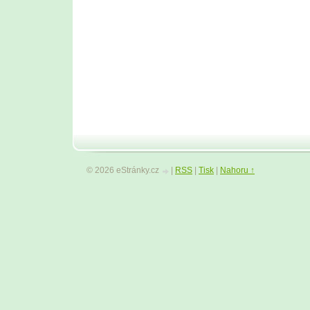
© 2026 eStránky.cz
|
RSS
|
Tisk
|
Nahoru ↑