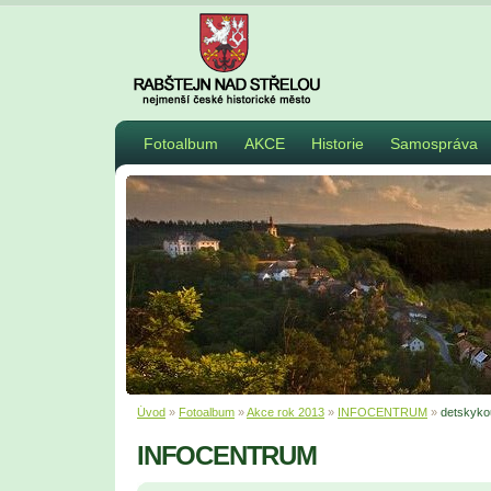
Fotoalbum
AKCE
Historie
Samospráva
Úvod
»
Fotoalbum
»
Akce rok 2013
»
INFOCENTRUM
»
detskyko
INFOCENTRUM