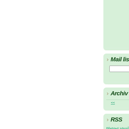
Mail lis
Archiv
<<
RSS
Přehled zdroj