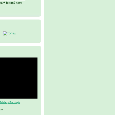
valý železný hamr
alebný Rabštejn
nam