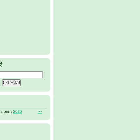
t
srpen /
2026
>>
ů