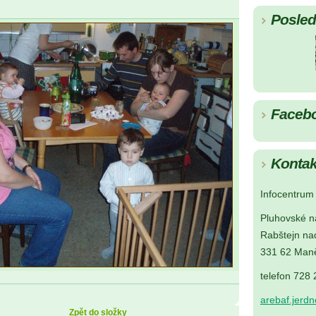
Posledn
Faceb
Kontak
Infocentrum 
Pluhovské n
Rabštejn na
331 62 Maně
telefon 728
arebaf.jerd
Zpět do složky