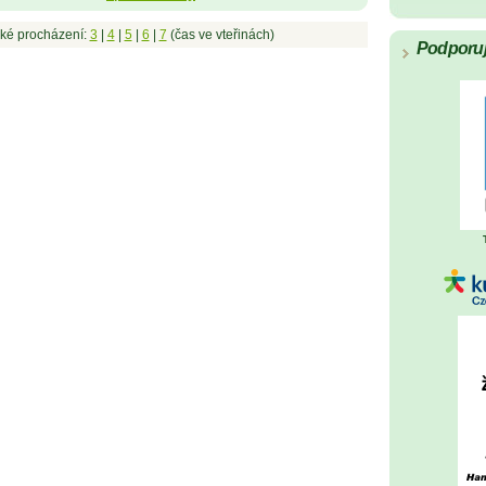
ké procházení:
3
|
4
|
5
|
6
|
7
(čas ve vteřinách)
Podporu