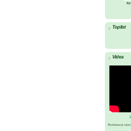
Bý
Toplist
Videa
M
Rozhlasový záz