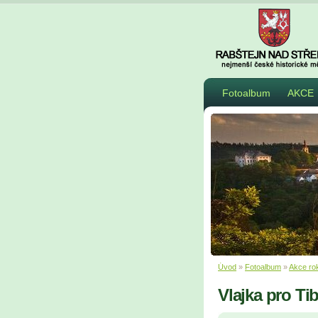
Fotoalbum
AKCE
Úvod
»
Fotoalbum
»
Akce ro
Vlajka pro Ti