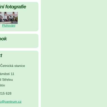
í fotografie
Pluhování
ook
t
Četnická stanice
áměstí 11
d Střelou
tín
 215 628
no@centrum.cz