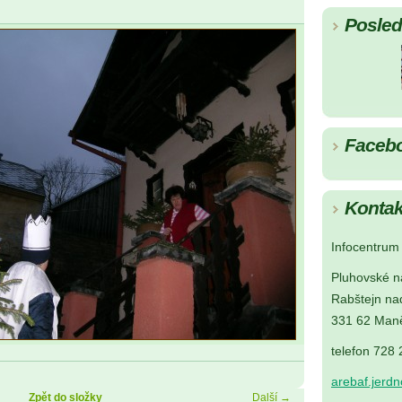
Posledn
Faceb
Kontak
Infocentrum 
Pluhovské n
Rabštejn na
331 62 Maně
telefon 728
arebaf.jerd
Zpět do složky
Další →