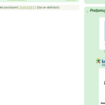
ké procházení:
3
|
4
|
5
|
6
|
7
(čas ve vteřinách)
Podporu