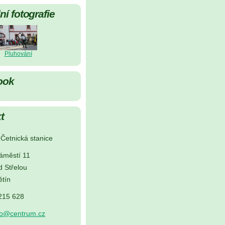
í fotografie
Pluhování
ook
t
Četnická stanice
áměstí 11
d Střelou
tín
 215 628
no@centrum.cz