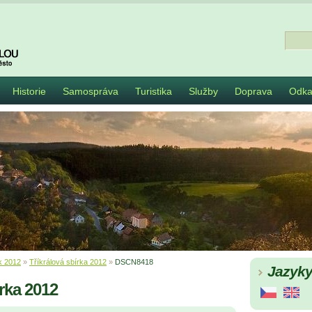
Historie
Samospráva
Turistika
Služby
Doprava
Odka
k 2012
»
Tříkrálová sbírka 2012
»
DSCN8418
Jazyk
írka 2012