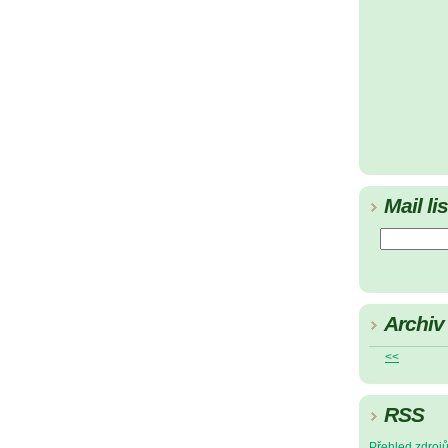
Mail lis
Archiv
<<
RSS
Přehled zdroj