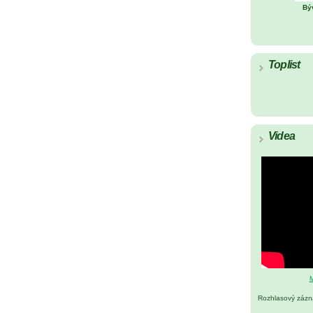
Bý
Toplist
Videa
M
Rozhlasový záz