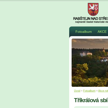
Fotoalbum
AKCE
Úvod
»
Fotoalbum
»
Akce ro
Tříkrálová sb