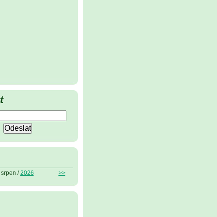
t
srpen /
2026
>>
ů