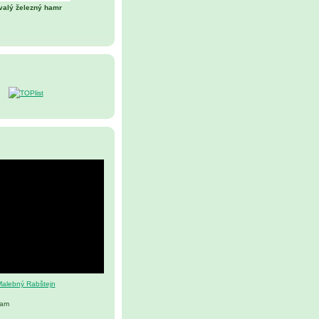
valý železný hamr
alebný Rabštejn
nam