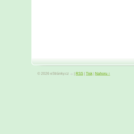
© 2026 eStránky.cz
|
RSS
|
Tisk
|
Nahoru ↑