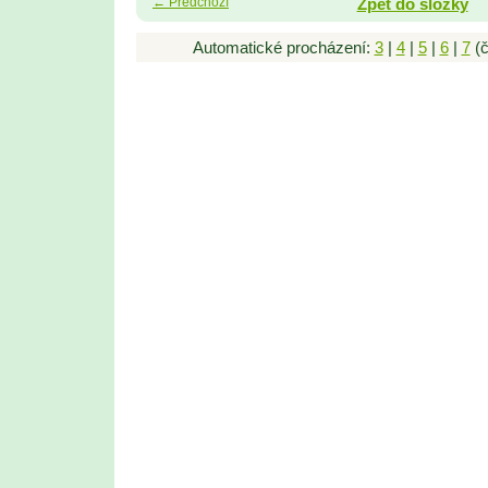
← Předchozí
Zpět do složky
Automatické procházení:
3
|
4
|
5
|
6
|
7
(č