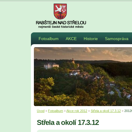
Fotoalbum
AKCE
Historie
Samospráva
Úvod
»
Fotoalbum
»
Akce rok 2012
»
Střela a okolí 17.3.12
»
2012
Střela a okolí 17.3.12