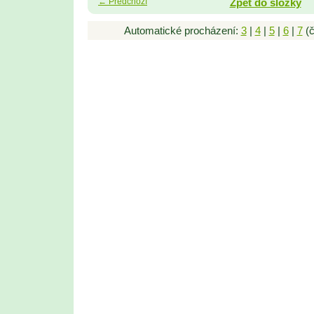
← Předchozí
Zpět do složky
Automatické procházení:
3
|
4
|
5
|
6
|
7
(č