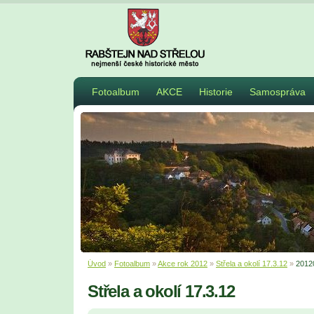
Fotoalbum
AKCE
Historie
Samospráva
Úvod
»
Fotoalbum
»
Akce rok 2012
»
Střela a okolí 17.3.12
»
2012
Střela a okolí 17.3.12