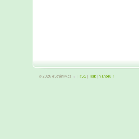
© 2026 eStránky.cz
|
RSS
|
Tisk
|
Nahoru ↑