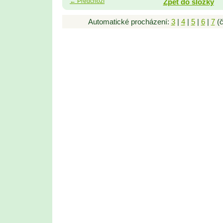
← Předchozí
Zpět do složky
Automatické procházení:
3
|
4
|
5
|
6
|
7
(č