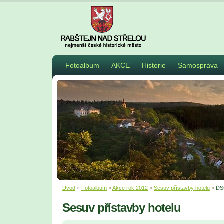
Fotoalbum
AKCE
Historie
Samospráva
Úvod
»
Fotoalbum
»
Akce rok 2012
»
Sesuv přístavby hotelu
»
DS
Sesuv přístavby hotelu