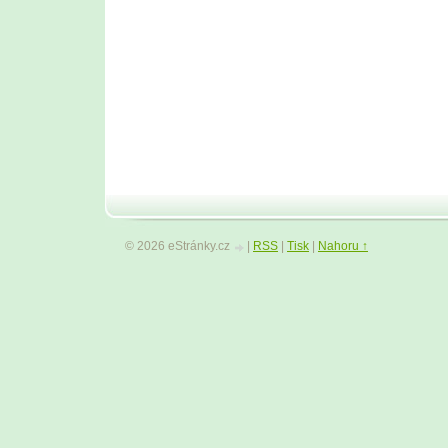
© 2026 eStránky.cz
|
RSS
|
Tisk
|
Nahoru ↑