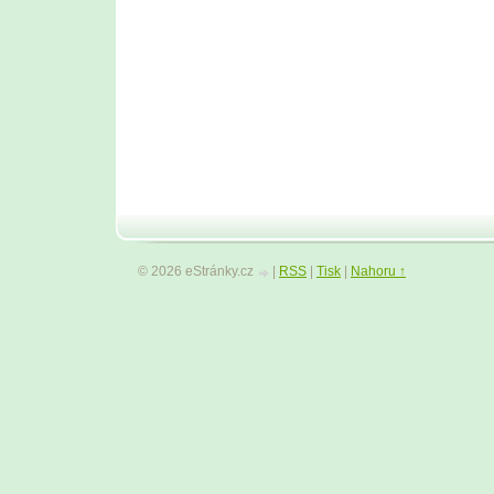
© 2026 eStránky.cz
|
RSS
|
Tisk
|
Nahoru ↑