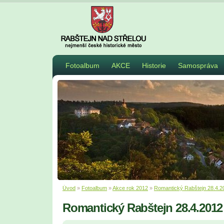
Fotoalbum
AKCE
Historie
Samospráva
Úvod
»
Fotoalbum
»
Akce rok 2012
»
Romantický Rabštejn 28.4.2
Romantický Rabštejn 28.4.2012