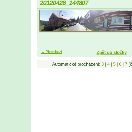
20120428_144807
← Předchozí
Zpět do složky
Automatické procházení:
3
|
4
|
5
|
6
|
7
(č