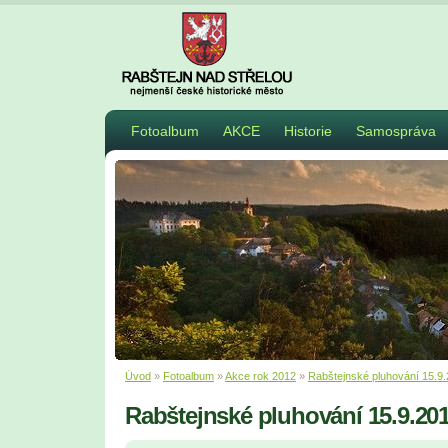
Fotoalbum
AKCE
Historie
Samospráva
Úvod
»
Fotoalbum
»
Akce rok 2012
»
Rabštejnské pluhování 15.9
Rabštejnské pluhování 15.9.20