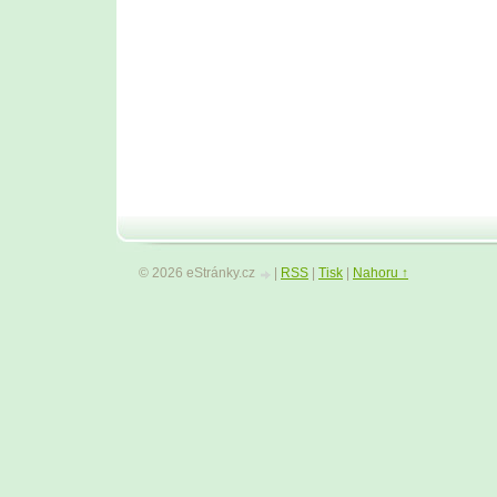
© 2026 eStránky.cz
|
RSS
|
Tisk
|
Nahoru ↑