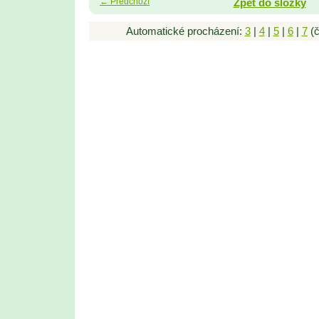
← Předchozí
Zpět do složky
Automatické procházení:
3
|
4
|
5
|
6
|
7
(č