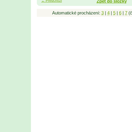
← Předchozí
Zpět do složky
Automatické procházení:
3
|
4
|
5
|
6
|
7
(č