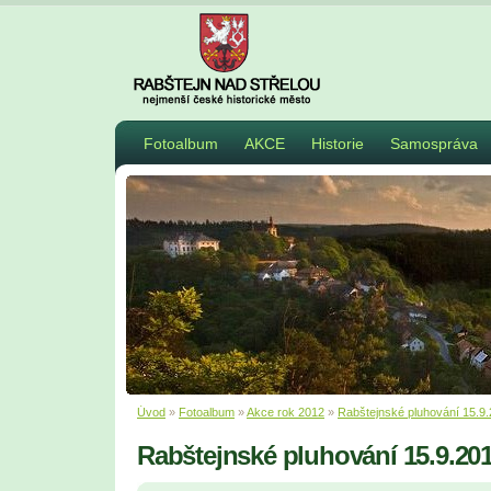
Fotoalbum
AKCE
Historie
Samospráva
Úvod
»
Fotoalbum
»
Akce rok 2012
»
Rabštejnské pluhování 15.9
Rabštejnské pluhování 15.9.20