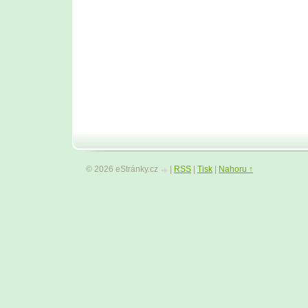
© 2026 eStránky.cz
|
RSS
|
Tisk
|
Nahoru ↑