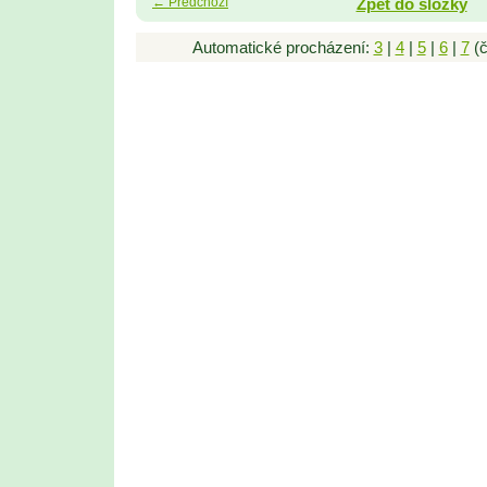
← Předchozí
Zpět do složky
Automatické procházení:
3
|
4
|
5
|
6
|
7
(č