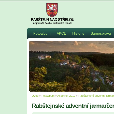
Fotoalbum
AKCE
Historie
Samospráva
Úvod
»
Fotoalbum
»
Akce rok 2012
»
Rabštejnské adventní jarma
Rabštejnské adventní jarmarče