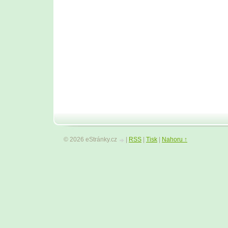
© 2026 eStránky.cz
|
RSS
|
Tisk
|
Nahoru ↑