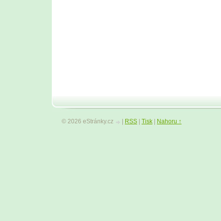
© 2026 eStránky.cz
|
RSS
|
Tisk
|
Nahoru ↑