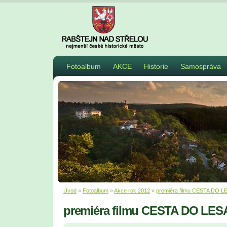
Fotoalbum
AKCE
Historie
Samospráva
Úvod
»
Fotoalbum
»
Akce rok 2012
»
premiéra filmu CESTA DO L
premiéra filmu CESTA DO LES