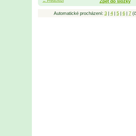
← Předchozí
Zpět do složky
Automatické procházení:
3
|
4
|
5
|
6
|
7
(č