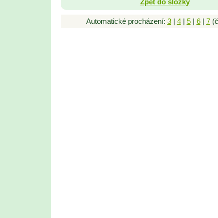
Zpět do složky
Automatické procházení:
3
|
4
|
5
|
6
|
7
(č