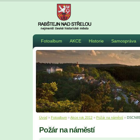
Fotoalbum
AKCE
Historie
Samospráva
Úvod
»
Fotoalbum
»
Akce rok 2012
»
Požár na náměstí
»
DSCN85
Požár na náměstí