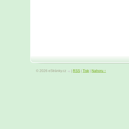
© 2026 eStránky.cz
|
RSS
|
Tisk
|
Nahoru ↑