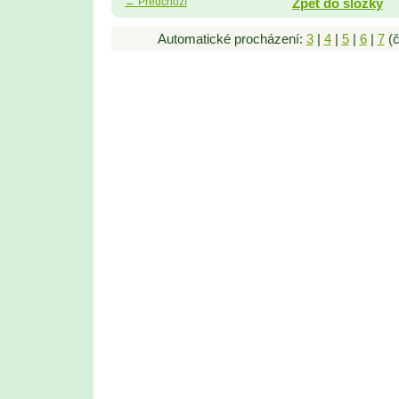
← Předchozí
Zpět do složky
Automatické procházení:
3
|
4
|
5
|
6
|
7
(č