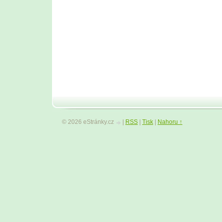
© 2026 eStránky.cz
|
RSS
|
Tisk
|
Nahoru ↑