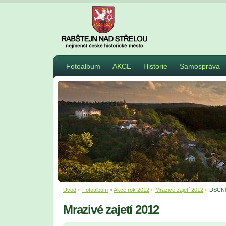
Fotoalbum
AKCE
Historie
Samospráva
Úvod
»
Fotoalbum
»
Akce rok 2012
»
Mrazivé zajetí 2012
»
DSCN
Mrazivé zajetí 2012