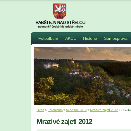
Fotoalbum
AKCE
Historie
Samospráva
Úvod
»
Fotoalbum
»
Akce rok 2012
»
Mrazivé zajetí 2012
»
DSCN
Mrazivé zajetí 2012