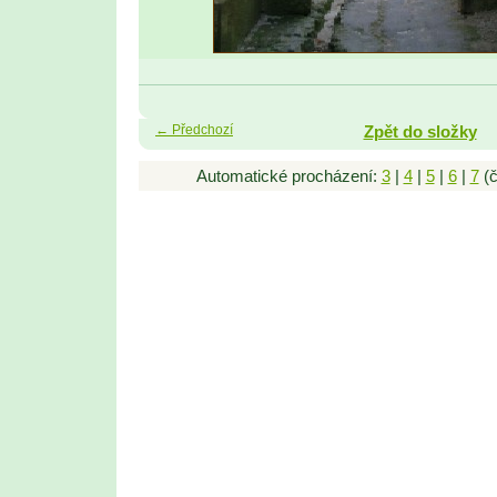
← Předchozí
Zpět do složky
Automatické procházení:
3
|
4
|
5
|
6
|
7
(č