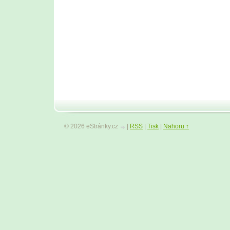
© 2026 eStránky.cz
|
RSS
|
Tisk
|
Nahoru ↑