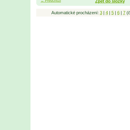
← Předchozí
Zpět do složky
Automatické procházení:
3
|
4
|
5
|
6
|
7
(č