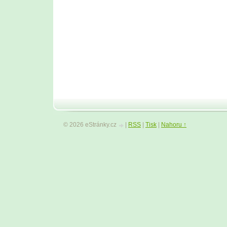
© 2026 eStránky.cz
|
RSS
|
Tisk
|
Nahoru ↑