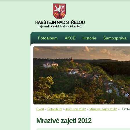
Fotoalbum
AKCE
Historie
Samospráva
Úvod
»
Fotoalbum
»
Akce rok 2012
»
Mrazivé zajetí 2012
»
DSCN
Mrazivé zajetí 2012