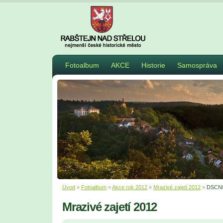
Fotoalbum
AKCE
Historie
Samospráva
Úvod
»
Fotoalbum
»
Akce rok 2012
»
Mrazivé zajetí 2012
»
DSCN
Mrazivé zajetí 2012