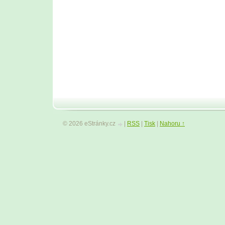
© 2026 eStránky.cz
|
RSS
|
Tisk
|
Nahoru ↑