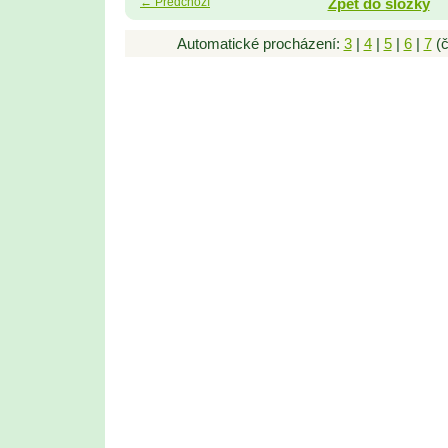
← Předchozí
Zpět do složky
Automatické procházení:
3
|
4
|
5
|
6
|
7
(č