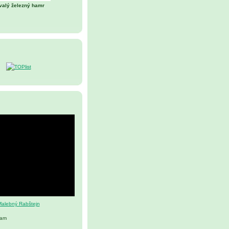
valý železný hamr
alebný Rabštejn
nam