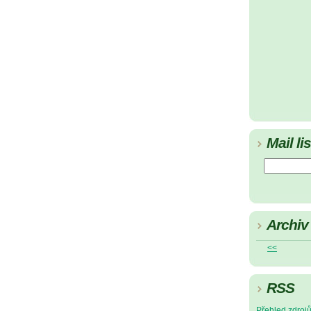
Mail lis
Archiv
<<
RSS
Přehled zdroj