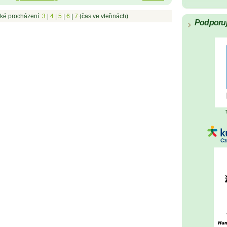
ké procházení:
3
|
4
|
5
|
6
|
7
(čas ve vteřinách)
Podporu