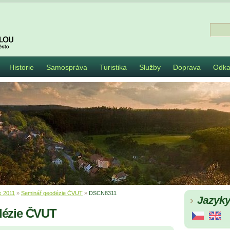
Historie
Samospráva
Turistika
Služby
Doprava
Odka
k 2011
»
Seminář geodézie ČVUT
»
DSCN8311
Jazyk
dézie ČVUT