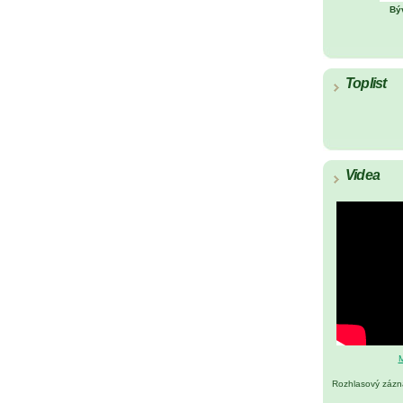
Bý
Toplist
Videa
M
Rozhlasový záz