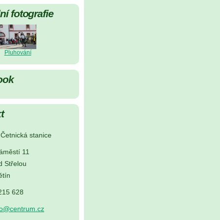
í fotografie
Pluhování
ook
t
Četnická stanice
áměstí 11
d Střelou
tín
 215 628
no@centrum.cz