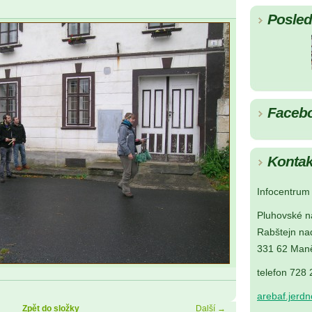
Posledn
Faceb
Kontak
Infocentrum 
Pluhovské n
Rabštejn na
331 62 Maně
telefon 728
arebaf.jerd
Zpět do složky
Další →