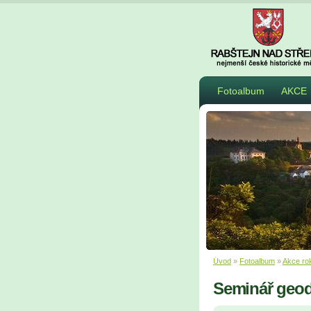
Fotoalbum
AKCE
Úvod
»
Fotoalbum
»
Akce ro
Seminář geo