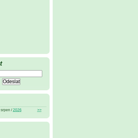
t
srpen /
2026
>>
ů