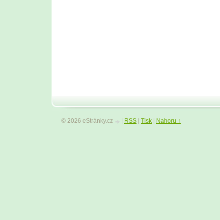
© 2026 eStránky.cz
|
RSS
|
Tisk
|
Nahoru ↑