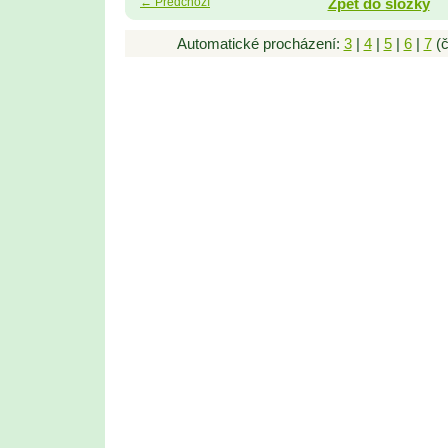
← Předchozí
Zpět do složky
Automatické procházení:
3
|
4
|
5
|
6
|
7
(č