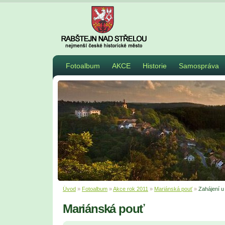
Fotoalbum
AKCE
Historie
Samospráva
Úvod
»
Fotoalbum
»
Akce rok 2011
»
Mariánská pouť
»
Zahájení u
Mariánská pouť