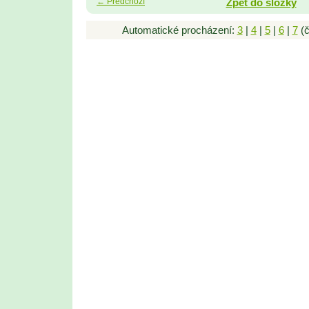
← Předchozí
Zpět do složky
Automatické procházení:
3
|
4
|
5
|
6
|
7
(č