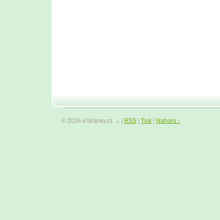
© 2026 eStránky.cz
|
RSS
|
Tisk
|
Nahoru ↑