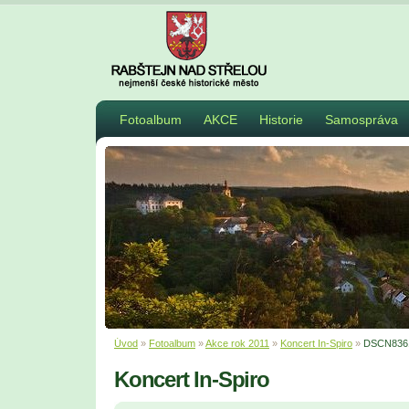
Fotoalbum
AKCE
Historie
Samospráva
Úvod
»
Fotoalbum
»
Akce rok 2011
»
Koncert In-Spiro
»
DSCN836
Koncert In-Spiro