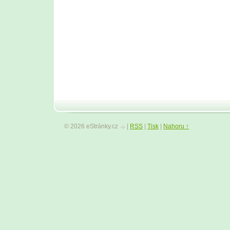
© 2026 eStránky.cz
|
RSS
|
Tisk
|
Nahoru ↑