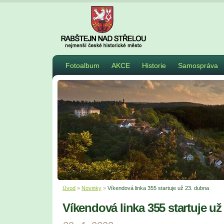
Fotoalbum
AKCE
Historie
Samospráva
Úvod
»
Novinky
»
Víkendová linka 355 startuje už 23. dubna
Víkendová linka 355 startuje už