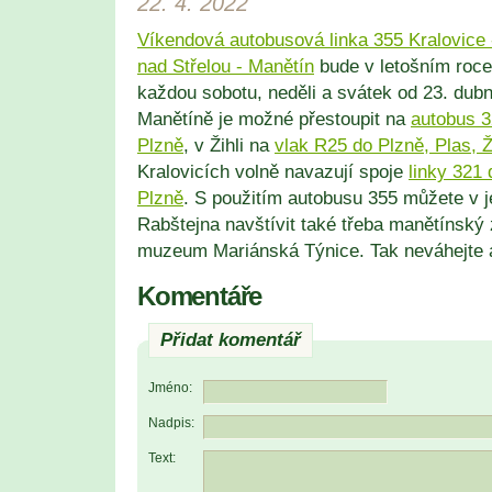
22. 4. 2022
Víkendová autobusová linka 355 Kralovice -
nad Střelou - Manětín
bude v letošním roc
každou sobotu, neděli a svátek od 23. dubn
Manětíně je možné přestoupit na
autobus 3
Plzně
, v Žihli na
vlak R25 do Plzně, Plas, 
Kralovicích volně navazují spoje
linky 321
Plzně
. S použitím autobusu 355 můžete v 
Rabštejna navštívit také třeba manětínsk
muzeum Mariánská Týnice. Tak neváhejte 
Komentáře
Přidat komentář
Jméno:
Nadpis:
Text: