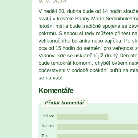
9. 4. 2014
V neděli 20. dubna bude od 14 hodin slouž
svatá v kostele Panny Marie Sedmibolestné
letošní mši a bude tradičně spojena se z
pokrmů. S sebou si tedy můžete přinést nap
velikonočního beránka nebo vajíčka. Po s
cca od 15 hodin do setmění pro veřejnost 
Vranov, kde se uskuteční již druhý Den ot
bude tentokrát komorní, chybět ovšem ne
občerstvení v podobě opékání buřtů na mís
se na vás!
Komentáře
Přidat komentář
Jméno:
Nadpis:
Text: