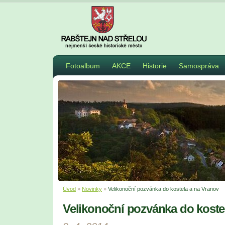
Fotoalbum
AKCE
Historie
Samospráva
Úvod
»
Novinky
»
Velikonoční pozvánka do kostela a na Vranov
Velikonoční pozvánka do koste