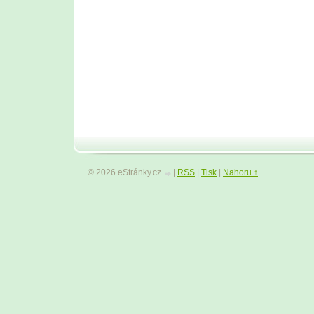
© 2026 eStránky.cz
|
RSS
|
Tisk
|
Nahoru ↑