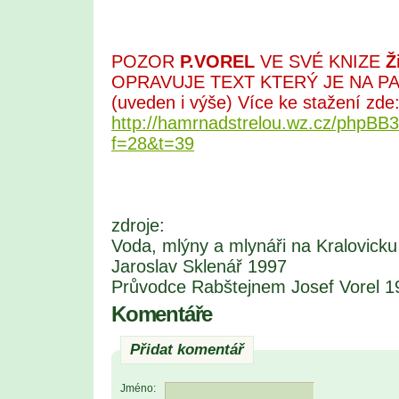
POZOR
P.VOREL
VE SVÉ KNIZE
Ž
OPRAVUJE TEXT KTERÝ JE NA PA
(uveden i výše) Více ke stažení zde
http://hamrnadstrelou.wz.cz/phpBB3
f=28&t=39
zdroje:
Voda, mlýny a mlynáři na Kralovick
Jaroslav Sklenář 1997
Průvodce Rabštejnem Josef Vorel 1
Komentáře
Přidat komentář
Jméno: