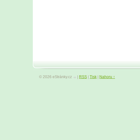
© 2026 eStránky.cz
|
RSS
|
Tisk
|
Nahoru ↑