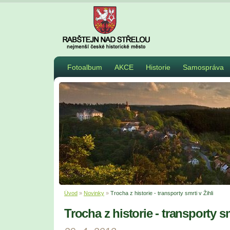
Fotoalbum
AKCE
Historie
Samospráva
Úvod
»
Novinky
»
Trocha z historie - transporty smrti v Žihli
Trocha z historie - transporty sm