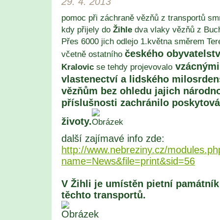
29. 4. 2013
pomoc při záchraně vězňů z transportů smr
kdy přijely do
Žihle
dva vlaky vězňů z Buch
Přes 6000 jich odlejo 1.května směrem Tere
českého obyvatelst
včetně ostatního
vzácnými 
Kralovic
se tehdy projevovalo
vlastenectví a lidského milosrde
vězňům bez ohledu jajich národno
příslušnosti zachránilo poskytová
životy.
další zajímavé info zde:
http://www.nebreziny.cz/modules.ph
name=News&file=print&sid=56
V Žihli je umístěn pietní památní
těchto transportů.