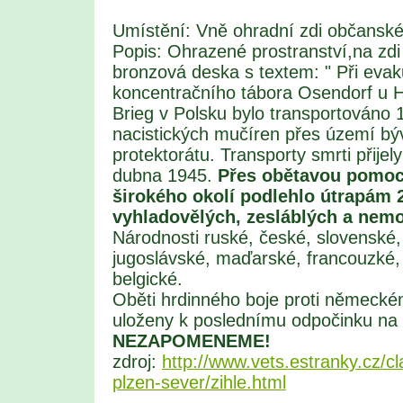
Umístění: Vně ohradní zdi občanské
Popis: Ohrazené prostranství,na zdi
bronzová deska s textem: " Při evak
koncentračního tábora Osendorf u H
Brieg v Polsku bylo transportováno 
nacistických mučíren přes území bý
protektorátu. Transporty smrti přijely
dubna 1945.
Přes obětavou pomoc
širokého okolí podlehlo útrapám 
vyhladovělých, zesláblých a nem
Národnosti ruské, české, slovenské,
jugoslávské, maďarské, francouzké, 
belgické.
Oběti hrdinného boje proti německé
uloženy k poslednímu odpočinku na 
NEZAPOMENEME!
zdroj:
http://www.vets.estranky.cz/c
plzen-sever/zihle.html