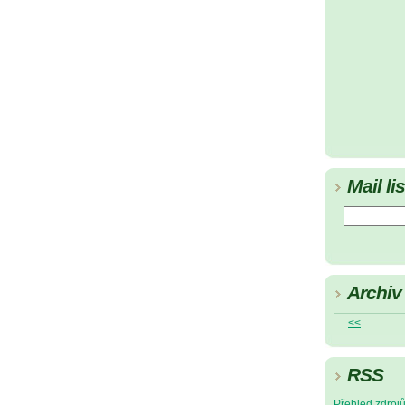
Mail lis
Archiv
<<
RSS
Přehled zdroj