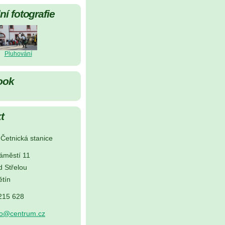
í fotografie
Pluhování
ook
t
Četnická stanice
áměstí 11
d Střelou
tín
 215 628
no@centrum.cz