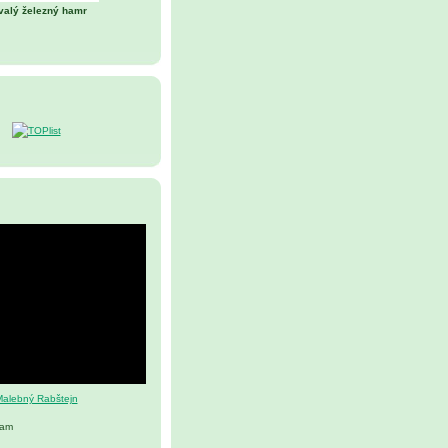
valý železný hamr
alebný Rabštejn
nam