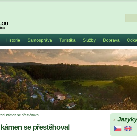
Historie
Samospráva
Turistika
Služby
Doprava
Odka
aní kámen se přestěhoval
Jazyk
 kámen se přestěhoval