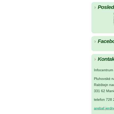
Posledn
Faceb
Kontak
Infocentrum 
Pluhovské n
Rabštejn na
331 62 Maně
telefon 728
arebaf.jerd