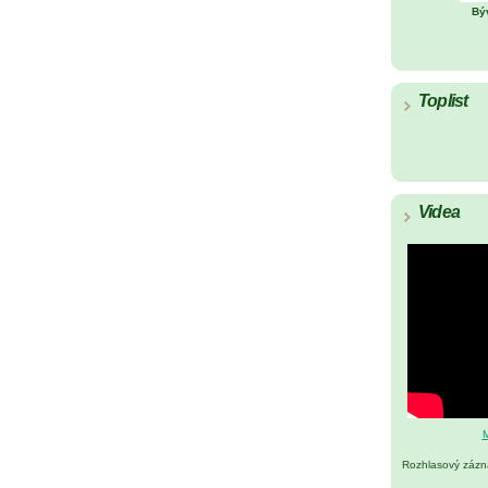
Bý
Toplist
Videa
M
Rozhlasový záz