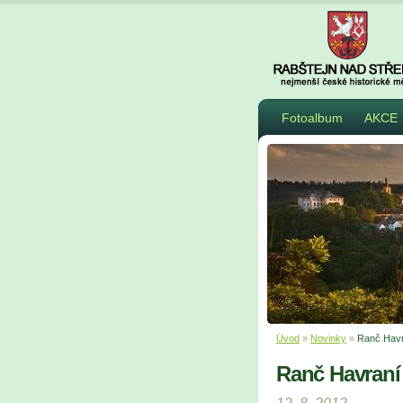
Fotoalbum
AKCE
Úvod
»
Novinky
»
Ranč Havr
Ranč Havraní