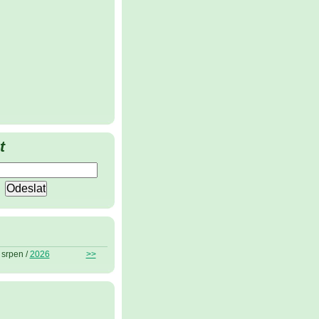
t
srpen /
2026
>>
ů